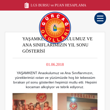
LGS BURSU ve PUAN HESAPLAMA
YAŞAMKENT ANAOKULUMUZ VE
ANA SINIFLARIMIZIN YIL SONU
GÖSTERISI
01.06.2018
YAŞAMKENT Anaokulumuz ve Ana Sınıflarımızın,
yüreklerimizi ısıtan ve yüzümüzde hoş bir tebessüm
bırakan yıl sonu gösterileri hepimizi mutlu etti. Hepsini
kocaman alkışlıyor ve tebrik ediyoruz.