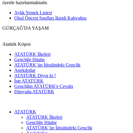
özenle hazırlanmaktadır.
Aylık Yemek Listesi
Okul Öncesi Sınıfları İkindi Kahvaltısı
GÜRÇAĞ'DA
YAŞAM
Sosyal, kültürel ve sanatsal etkinlikler...
Atatürk Köşesi
ATATÜRK İlkeleri
Gençliğe Hitabe
ATATÜRK´ün İdealindeki Gençlik
Anekdotlar
ATATÜRK Diyor ki !
İşte ATATÜRK
Gençliğin ATATÜRK'e Cevabı
Dünyada ATATÜRK
ATATÜRK
ATATÜRK İlkeleri
Gençliğe Hitabe
ATATÜRK´ün İdealindeki Gençlik