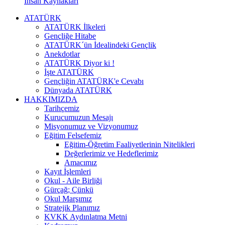
İnsan Kaynakları
ATATÜRK
ATATÜRK İlkeleri
Gençliğe Hitabe
ATATÜRK´ün İdealindeki Gençlik
Anekdotlar
ATATÜRK Diyor ki !
İşte ATATÜRK
Gençliğin ATATÜRK'e Cevabı
Dünyada ATATÜRK
HAKKIMIZDA
Tarihçemiz
Kurucumuzun Mesajı
Misyonumuz ve Vizyonumuz
Eğitim Felsefemiz
Eğitim-Öğretim Faaliyetlerinin Nitelikleri
Değerlerimiz ve Hedeflerimiz
Amacımız
Kayıt İşlemleri
Okul - Aile Birliği
Gürçağ; Çünkü
Okul Marşımız
Stratejik Planımız
KVKK Aydınlatma Metni