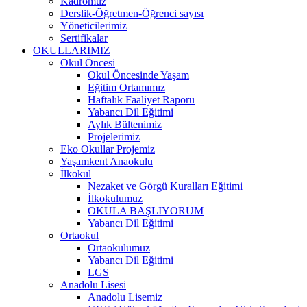
Kadromuz
Derslik-Öğretmen-Öğrenci sayısı
Yöneticilerimiz
Sertifikalar
OKULLARIMIZ
Okul Öncesi
Okul Öncesinde Yaşam
Eğitim Ortamımız
Haftalık Faaliyet Raporu
Yabancı Dil Eğitimi
Aylık Bültenimiz
Projelerimiz
Eko Okullar Projemiz
Yaşamkent Anaokulu
İlkokul
Nezaket ve Görgü Kuralları Eğitimi
İlkokulumuz
OKULA BAŞLIYORUM
Yabancı Dil Eğitimi
Ortaokul
Ortaokulumuz
Yabancı Dil Eğitimi
LGS
Anadolu Lisesi
Anadolu Lisemiz