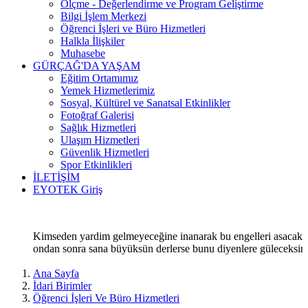
Ölçme - Değerlendirme ve Program Geliştirme
Bilgi İşlem Merkezi
Öğrenci İşleri ve Büro Hizmetleri
Halkla İlişkiler
Muhasebe
GÜRÇAĞ'DA YAŞAM
Eğitim Ortamımız
Yemek Hizmetlerimiz
Sosyal, Kültürel ve Sanatsal Etkinlikler
Fotoğraf Galerisi
Sağlık Hizmetleri
Ulaşım Hizmetleri
Güvenlik Hizmetleri
Spor Etkinlikleri
İLETİŞİM
EYOTEK Giriş
Kimseden yardim gelmeyeceğine inanarak bu engelleri asacak,
ondan sonra sana büyüksün derlerse bunu diyenlere güleceksin
Ana Sayfa
İdari Birimler
Öğrenci İşleri Ve Büro Hizmetleri