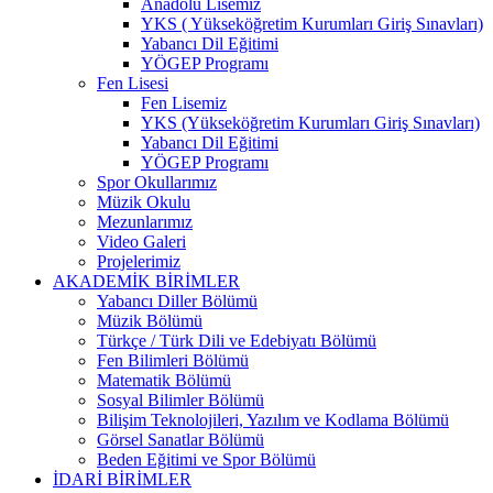
Anadolu Lisemiz
YKS ( Yükseköğretim Kurumları Giriş Sınavları)
Yabancı Dil Eğitimi
YÖGEP Programı
Fen Lisesi
Fen Lisemiz
YKS (Yükseköğretim Kurumları Giriş Sınavları)
Yabancı Dil Eğitimi
YÖGEP Programı
Spor Okullarımız
Müzik Okulu
Mezunlarımız
Video Galeri
Projelerimiz
AKADEMİK BİRİMLER
Yabancı Diller Bölümü
Müzik Bölümü
Türkçe / Türk Dili ve Edebiyatı Bölümü
Fen Bilimleri Bölümü
Matematik Bölümü
Sosyal Bilimler Bölümü
Bilişim Teknolojileri, Yazılım ve Kodlama Bölümü
Görsel Sanatlar Bölümü
Beden Eğitimi ve Spor Bölümü
İDARİ BİRİMLER