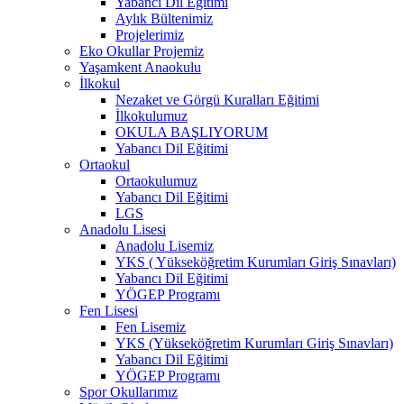
Yabancı Dil Eğitimi
Aylık Bültenimiz
Projelerimiz
Eko Okullar Projemiz
Yaşamkent Anaokulu
İlkokul
Nezaket ve Görgü Kuralları Eğitimi
İlkokulumuz
OKULA BAŞLIYORUM
Yabancı Dil Eğitimi
Ortaokul
Ortaokulumuz
Yabancı Dil Eğitimi
LGS
Anadolu Lisesi
Anadolu Lisemiz
YKS ( Yükseköğretim Kurumları Giriş Sınavları)
Yabancı Dil Eğitimi
YÖGEP Programı
Fen Lisesi
Fen Lisemiz
YKS (Yükseköğretim Kurumları Giriş Sınavları)
Yabancı Dil Eğitimi
YÖGEP Programı
Spor Okullarımız