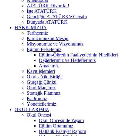
Anekdotlar
ATATÜRK Diyor ki !
İşte ATATÜRK
Gençliğin ATATÜRK'e Cevabı
Dünyada ATATÜRK
HAKKIMIZDA
Tarihçemiz
Kurucumuzun Mesajı
Misyonumuz ve Vizyonumuz
Eğitim Felsefemiz
Eğitim-Öğretim Faaliyetlerinin Nitelikleri
Değerlerimiz ve Hedeflerimiz
Amacımız
Kayıt İşlemleri
Okul - Aile Birliği
Gürçağ; Çünkü
Okul Marşımız
Stratejik Planımız
Kadromuz
Yöneticilerimiz
OKULLARIMIZ
Okul Öncesi
Okul Öncesinde Yaşam
Eğitim Ortamımız
Haftalık Faaliyet Raporu