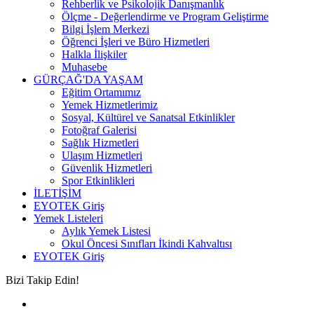
Rehberlik ve Psikolojik Danışmanlık
Ölçme - Değerlendirme ve Program Geliştirme
Bilgi İşlem Merkezi
Öğrenci İşleri ve Büro Hizmetleri
Halkla İlişkiler
Muhasebe
GÜRÇAĞ'DA YAŞAM
Eğitim Ortamımız
Yemek Hizmetlerimiz
Sosyal, Kültürel ve Sanatsal Etkinlikler
Fotoğraf Galerisi
Sağlık Hizmetleri
Ulaşım Hizmetleri
Güvenlik Hizmetleri
Spor Etkinlikleri
İLETİŞİM
EYOTEK Giriş
Yemek Listeleri
Aylık Yemek Listesi
Okul Öncesi Sınıfları İkindi Kahvaltısı
EYOTEK Giriş
Bizi Takip Edin!