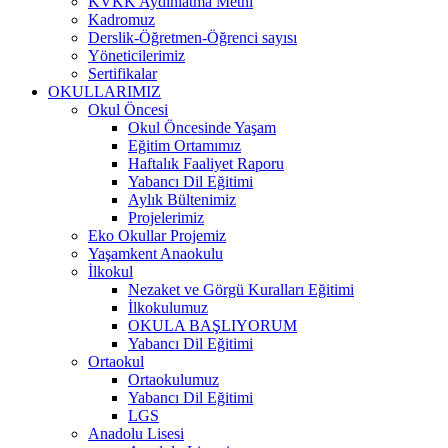
KVKK Aydınlatma Metni
Kadromuz
Derslik-Öğretmen-Öğrenci sayısı
Yöneticilerimiz
Sertifikalar
OKULLARIMIZ
Okul Öncesi
Okul Öncesinde Yaşam
Eğitim Ortamımız
Haftalık Faaliyet Raporu
Yabancı Dil Eğitimi
Aylık Bültenimiz
Projelerimiz
Eko Okullar Projemiz
Yaşamkent Anaokulu
İlkokul
Nezaket ve Görgü Kuralları Eğitimi
İlkokulumuz
OKULA BAŞLIYORUM
Yabancı Dil Eğitimi
Ortaokul
Ortaokulumuz
Yabancı Dil Eğitimi
LGS
Anadolu Lisesi