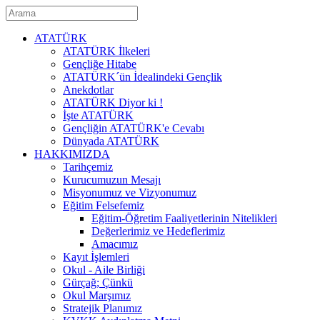
ATATÜRK
ATATÜRK İlkeleri
Gençliğe Hitabe
ATATÜRK´ün İdealindeki Gençlik
Anekdotlar
ATATÜRK Diyor ki !
İşte ATATÜRK
Gençliğin ATATÜRK'e Cevabı
Dünyada ATATÜRK
HAKKIMIZDA
Tarihçemiz
Kurucumuzun Mesajı
Misyonumuz ve Vizyonumuz
Eğitim Felsefemiz
Eğitim-Öğretim Faaliyetlerinin Nitelikleri
Değerlerimiz ve Hedeflerimiz
Amacımız
Kayıt İşlemleri
Okul - Aile Birliği
Gürçağ; Çünkü
Okul Marşımız
Stratejik Planımız