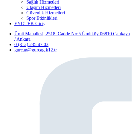
Sağlık Hizmetleri
Ulaşım Hizmetleri
Güvenlik Hizmetleri
Spor Etkinlikleri
EYOTEK Giriş
Ümit Mahallesi, 2518. Cadde No:5 Ümitköy 06810 Çankaya
/ Ankara
0 (312) 235 47 03
gurcag@gurcag.k12.tr