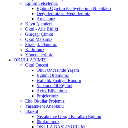
Eğitim Felsefemiz
Eğitim-Öğretim Faaliyetlerinin Nitelikleri
Değerlerimiz ve Hedeflerimiz
Amacımız
Kayıt İşlemleri
Okul - Aile Birliği
Gürçağ; Çünkü
Okul Marşımız
Stratejik Planımız
Kadromuz
Yöneticilerimiz
OKULLARIMIZ
Okul Öncesi
Okul Öncesinde Yaşam
Eğitim Ortamımız
Haftalık Faaliyet Raporu
Yabancı Dil Eğitimi
Aylık Bültenimiz
Projelerimiz
Eko Okullar Projemiz
Yaşamkent Anaokulu
İlkokul
Nezaket ve Görgü Kuralları Eğitimi
İlkokulumuz
OKULA BAŞLIYORUM