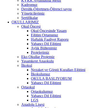
KVKK Aydınlatma Metni
Kadromuz
Derslik-Öğretmen-Öğrenci sayısı
Yöneticilerimiz
Sertifikalar
OKULLARIMIZ
Okul Öncesi
Okul Öncesinde Yaşam
Eğitim Ortamımız
Haftalık Faaliyet Raporu
Yabancı Dil Eğitimi
Aylık Bültenimiz
Projelerimiz
Eko Okullar Projemiz
Yaşamkent Anaokulu
İlkokul
Nezaket ve Görgü Kuralları Eğitimi
İlkokulumuz
OKULA BAŞLIYORUM
Yabancı Dil Eğitimi
Ortaokul
Ortaokulumuz
Yabancı Dil Eğitimi
LGS
Anadolu Lisesi