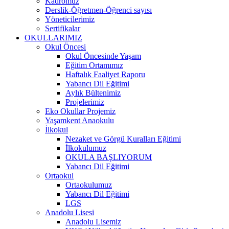
Kadromuz
Derslik-Öğretmen-Öğrenci sayısı
Yöneticilerimiz
Sertifikalar
OKULLARIMIZ
Okul Öncesi
Okul Öncesinde Yaşam
Eğitim Ortamımız
Haftalık Faaliyet Raporu
Yabancı Dil Eğitimi
Aylık Bültenimiz
Projelerimiz
Eko Okullar Projemiz
Yaşamkent Anaokulu
İlkokul
Nezaket ve Görgü Kuralları Eğitimi
İlkokulumuz
OKULA BAŞLIYORUM
Yabancı Dil Eğitimi
Ortaokul
Ortaokulumuz
Yabancı Dil Eğitimi
LGS
Anadolu Lisesi
Anadolu Lisemiz