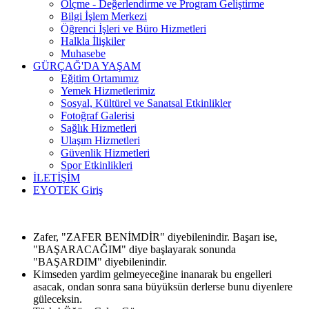
Ölçme - Değerlendirme ve Program Geliştirme
Bilgi İşlem Merkezi
Öğrenci İşleri ve Büro Hizmetleri
Halkla İlişkiler
Muhasebe
GÜRÇAĞ'DA YAŞAM
Eğitim Ortamımız
Yemek Hizmetlerimiz
Sosyal, Kültürel ve Sanatsal Etkinlikler
Fotoğraf Galerisi
Sağlık Hizmetleri
Ulaşım Hizmetleri
Güvenlik Hizmetleri
Spor Etkinlikleri
İLETİŞİM
EYOTEK Giriş
Zafer, "ZAFER BENİMDİR" diyebilenindir. Başarı ise,
"BAŞARACAĞIM" diye başlayarak sonunda
"BAŞARDIM" diyebilenindir.
Kimseden yardim gelmeyeceğine inanarak bu engelleri
asacak, ondan sonra sana büyüksün derlerse bunu diyenlere
güleceksin.