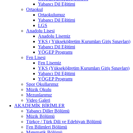
Yabancı Dil Eğitimi
Ortaokul
Ortaokulumuz
Yabancı Dil Eğitimi
LGS
Anadolu Lisesi
Anadolu Lisemiz
YKS ( Yükseköğretim Kurumları Giriş Sınavları)
Yabancı Dil Eğitimi
YÖGEP Programı
Fen Lisesi
Fen Lisemiz
YKS (Yükseköğretim Kurumları Giriş Sınavları)
Yabancı Dil Eğitimi
YÖGEP Programı
Spor Okullarımız
Müzik Okulu
Mezunlarımız
Video Galeri
AKADEMİK BİRİMLER
Yabancı Diller Bölümü
Müzik Bölümü
Türkçe / Türk Dili ve Edebiyatı Bölümü
Fen Bilimleri Bölümü
Matematik Bölümü