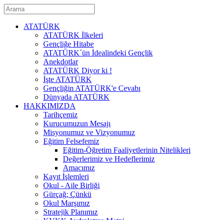
ATATÜRK
ATATÜRK İlkeleri
Gençliğe Hitabe
ATATÜRK´ün İdealindeki Gençlik
Anekdotlar
ATATÜRK Diyor ki !
İşte ATATÜRK
Gençliğin ATATÜRK'e Cevabı
Dünyada ATATÜRK
HAKKIMIZDA
Tarihçemiz
Kurucumuzun Mesajı
Misyonumuz ve Vizyonumuz
Eğitim Felsefemiz
Eğitim-Öğretim Faaliyetlerinin Nitelikleri
Değerlerimiz ve Hedeflerimiz
Amacımız
Kayıt İşlemleri
Okul - Aile Birliği
Gürçağ; Çünkü
Okul Marşımız
Stratejik Planımız