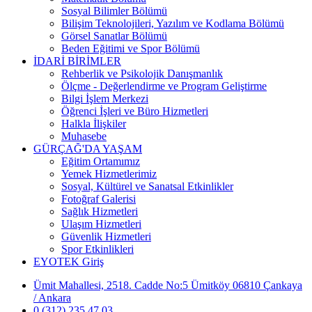
Sosyal Bilimler Bölümü
Bilişim Teknolojileri, Yazılım ve Kodlama Bölümü
Görsel Sanatlar Bölümü
Beden Eğitimi ve Spor Bölümü
İDARİ BİRİMLER
Rehberlik ve Psikolojik Danışmanlık
Ölçme - Değerlendirme ve Program Geliştirme
Bilgi İşlem Merkezi
Öğrenci İşleri ve Büro Hizmetleri
Halkla İlişkiler
Muhasebe
GÜRÇAĞ'DA YAŞAM
Eğitim Ortamımız
Yemek Hizmetlerimiz
Sosyal, Kültürel ve Sanatsal Etkinlikler
Fotoğraf Galerisi
Sağlık Hizmetleri
Ulaşım Hizmetleri
Güvenlik Hizmetleri
Spor Etkinlikleri
EYOTEK Giriş
Ümit Mahallesi, 2518. Cadde No:5 Ümitköy 06810 Çankaya
/ Ankara
0 (312) 235 47 03