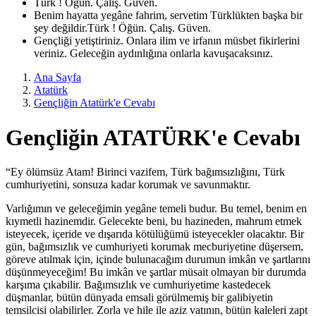
Türk ! Öğün. Çalış. Güven.
Benim hayatta yegâne fahrim, servetim Türklükten başka bir
şey değildir.Türk ! Öğün. Çalış. Güven.
Gençliği yetiştiriniz. Onlara ilim ve irfanın müsbet fikirlerini
veriniz. Geleceğin aydınlığına onlarla kavuşacaksınız.
Ana Sayfa
Atatürk
Gençliğin Atatürk'e Cevabı
Gençliğin ATATÜRK'e Cevabı
“Ey ölümsüz Atam! Birinci vazifem, Türk bağımsızlığını, Türk
cumhuriyetini, sonsuza kadar korumak ve savunmaktır.
Varlığımın ve geleceğimin yegâne temeli budur. Bu temel, benim en
kıymetli hazinemdir. Gelecekte beni, bu hazineden, mahrum etmek
isteyecek, içeride ve dışarıda kötülüğümü isteyecekler olacaktır. Bir
gün, bağımsızlık ve cumhuriyeti korumak mecburiyetine düşersem,
göreve atılmak için, içinde bulunacağım durumun imkân ve şartlarını
düşünmeyeceğim! Bu imkân ve şartlar müsait olmayan bir durumda
karşıma çıkabilir. Bağımsızlık ve cumhuriyetime kastedecek
düşmanlar, bütün dünyada emsali görülmemiş bir galibiyetin
temsilcisi olabilirler. Zorla ve hile ile aziz vatının, bütün kaleleri zapt