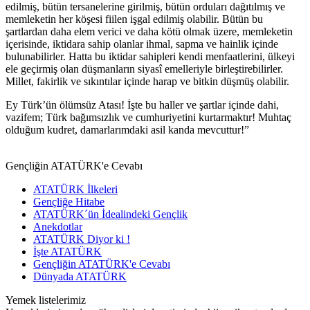
edilmiş, bütün tersanelerine girilmiş, bütün orduları dağıtılmış ve
memleketin her köşesi fiilen işgal edilmiş olabilir. Bütün bu
şartlardan daha elem verici ve daha kötü olmak üzere, memleketin
içerisinde, iktidara sahip olanlar ihmal, sapma ve hainlik içinde
bulunabilirler. Hatta bu iktidar sahipleri kendi menfaatlerini, ülkeyi
ele geçirmiş olan düşmanların siyasî emelleriyle birleştirebilirler.
Millet, fakirlik ve sıkıntılar içinde harap ve bitkin düşmüş olabilir.
Ey Türk’ün ölümsüz Atası! İşte bu haller ve şartlar içinde dahi,
vazifem; Türk bağımsızlık ve cumhuriyetini kurtarmaktır! Muhtaç
olduğum kudret, damarlarımdaki asil kanda mevcuttur!”
Gençliğin ATATÜRK'e Cevabı
ATATÜRK İlkeleri
Gençliğe Hitabe
ATATÜRK´ün İdealindeki Gençlik
Anekdotlar
ATATÜRK Diyor ki !
İşte ATATÜRK
Gençliğin ATATÜRK'e Cevabı
Dünyada ATATÜRK
Yemek listelerimiz