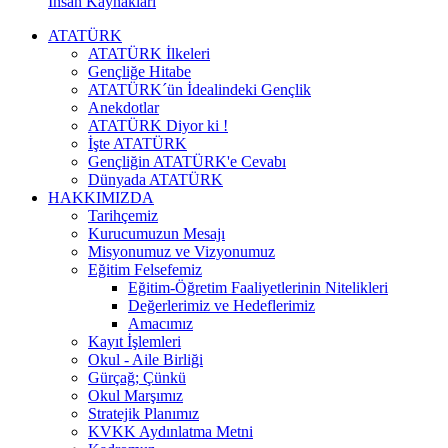
İnsan Kaynakları
ATATÜRK
ATATÜRK İlkeleri
Gençliğe Hitabe
ATATÜRK´ün İdealindeki Gençlik
Anekdotlar
ATATÜRK Diyor ki !
İşte ATATÜRK
Gençliğin ATATÜRK'e Cevabı
Dünyada ATATÜRK
HAKKIMIZDA
Tarihçemiz
Kurucumuzun Mesajı
Misyonumuz ve Vizyonumuz
Eğitim Felsefemiz
Eğitim-Öğretim Faaliyetlerinin Nitelikleri
Değerlerimiz ve Hedeflerimiz
Amacımız
Kayıt İşlemleri
Okul - Aile Birliği
Gürçağ; Çünkü
Okul Marşımız
Stratejik Planımız
KVKK Aydınlatma Metni