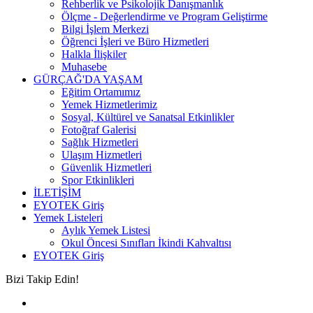
Rehberlik ve Psikolojik Danışmanlık
Ölçme - Değerlendirme ve Program Geliştirme
Bilgi İşlem Merkezi
Öğrenci İşleri ve Büro Hizmetleri
Halkla İlişkiler
Muhasebe
GÜRÇAĞ'DA YAŞAM
Eğitim Ortamımız
Yemek Hizmetlerimiz
Sosyal, Kültürel ve Sanatsal Etkinlikler
Fotoğraf Galerisi
Sağlık Hizmetleri
Ulaşım Hizmetleri
Güvenlik Hizmetleri
Spor Etkinlikleri
İLETİŞİM
EYOTEK Giriş
Yemek Listeleri
Aylık Yemek Listesi
Okul Öncesi Sınıfları İkindi Kahvaltısı
EYOTEK Giriş
Bizi Takip Edin!