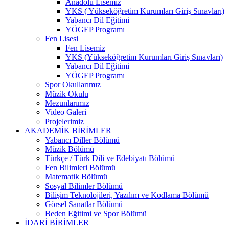
Anadolu Lisemiz
YKS ( Yükseköğretim Kurumları Giriş Sınavları)
Yabancı Dil Eğitimi
YÖGEP Programı
Fen Lisesi
Fen Lisemiz
YKS (Yükseköğretim Kurumları Giriş Sınavları)
Yabancı Dil Eğitimi
YÖGEP Programı
Spor Okullarımız
Müzik Okulu
Mezunlarımız
Video Galeri
Projelerimiz
AKADEMİK BİRİMLER
Yabancı Diller Bölümü
Müzik Bölümü
Türkçe / Türk Dili ve Edebiyatı Bölümü
Fen Bilimleri Bölümü
Matematik Bölümü
Sosyal Bilimler Bölümü
Bilişim Teknolojileri, Yazılım ve Kodlama Bölümü
Görsel Sanatlar Bölümü
Beden Eğitimi ve Spor Bölümü
İDARİ BİRİMLER