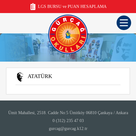
LGS BURSU ve PUAN HESAPLAMA
ATATÜRK
Ümit Mahallesi, 2518. Cadde No:5 Ümitköy 06810 Çankaya / Ankara
0 (312) 235 47 03
gurcag@gurcag.k12.tr