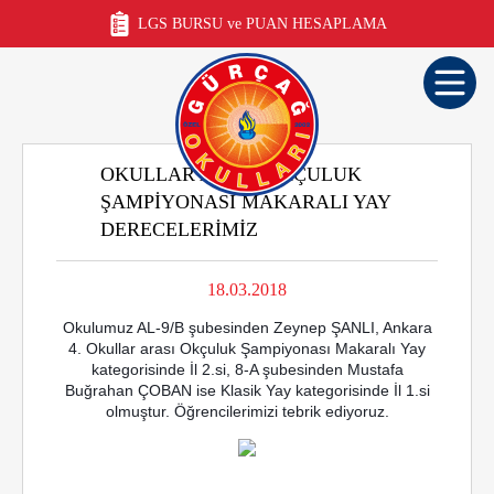
LGS BURSU ve PUAN HESAPLAMA
OKULLAR ARASI OKÇULUK
ŞAMPIYONASI MAKARALI YAY
DERECELERIMIZ
18.03.2018
Okulumuz AL-9/B şubesinden Zeynep ŞANLI, Ankara
4. Okullar arası Okçuluk Şampiyonası Makaralı Yay
kategorisinde İl 2.si, 8-A şubesinden Mustafa
Buğrahan ÇOBAN ise Klasik Yay kategorisinde İl 1.si
olmuştur. Öğrencilerimizi tebrik ediyoruz.