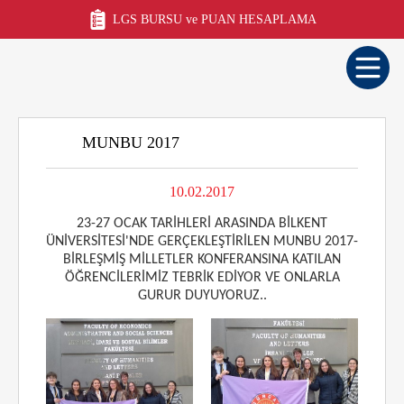
LGS BURSU ve PUAN HESAPLAMA
MUNBU 2017
10.02.2017
23-27 OCAK TARİHLERİ ARASINDA BİLKENT
ÜNİVERSİTESİ'NDE GERÇEKLEŞTİRİLEN MUNBU 2017-
BİRLEŞMİŞ MİLLETLER KONFERANSINA KATILAN
ÖĞRENCİLERİMİZ TEBRİK EDİYOR VE ONLARLA
GURUR DUYUYORUZ..