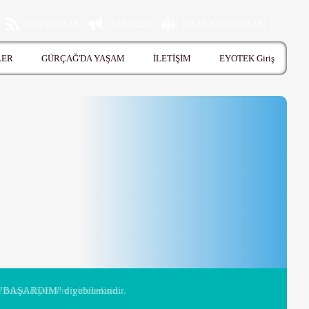
DUYURULAR
HABERLER
İNSAN KAYNAKLARI
LER
GÜRÇAĞ'DA YAŞAM
İLETİŞİM
EYOTEK Giriş
 bunu diyenlere güleceksin.