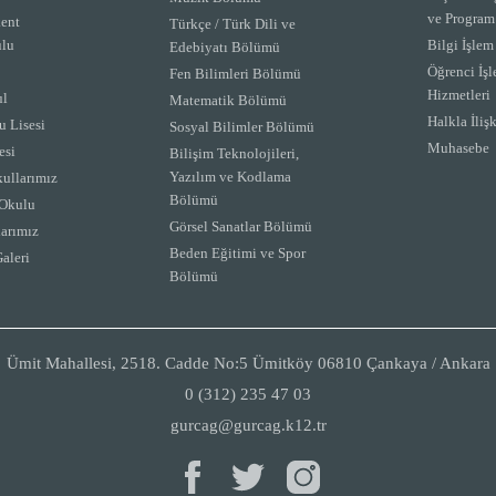
ve Program
ent
Türkçe / Türk Dili ve
lu
Bilgi İşle
Edebiyatı Bölümü
Öğrenci İşl
Fen Bilimleri Bölümü
Hizmetleri
ul
Matematik Bölümü
Halkla İlişk
 Lisesi
Sosyal Bilimler Bölümü
Muhasebe
esi
Bilişim Teknolojileri,
Yazılım ve Kodlama
ullarımız
Bölümü
Okulu
Görsel Sanatlar Bölümü
arımız
Beden Eğitimi ve Spor
aleri
Bölümü
Ümit Mahallesi, 2518. Cadde No:5 Ümitköy 06810 Çankaya / Ankara
0 (312) 235 47 03
gurcag@gurcag.k12.tr