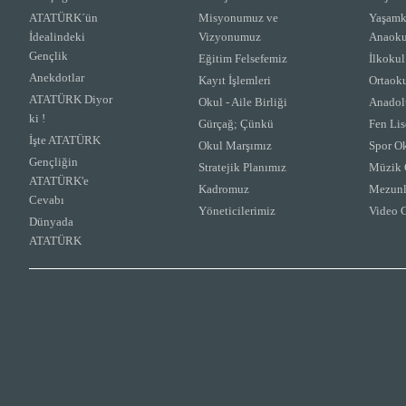
ATATÜRK´ün
Misyonumuz ve
Yaşamk
İdealindeki
Vizyonumuz
Anaoku
Gençlik
Eğitim Felsefemiz
İlkokul
Anekdotlar
Kayıt İşlemleri
Ortaok
ATATÜRK Diyor
Okul - Aile Birliği
Anadolu
ki !
Gürçağ; Çünkü
Fen Lis
İşte ATATÜRK
Okul Marşımız
Spor Ok
Gençliğin
Stratejik Planımız
Müzik 
ATATÜRK'e
Kadromuz
Mezunl
Cevabı
Yöneticilerimiz
Video G
Dünyada
ATATÜRK