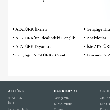
ATATÜRK İlkeleri
Gençliğe Hit
ATATÜRK´ün İdealindeki Gençlik
Anekdotlar
ATATÜRK Diyor ki !
İşte ATATÜR
Gençliğin ATATÜRK'e Cevabı
Dünyada AT
ATATÜRK
HAKKIMIZDA
OKUL
ATATÜRK
Tarihçemiz
Okul Ö
İlkeleri
Kurucumuzun
Eko Ok
Gençliğe Hitabe
Mesajı
Projem