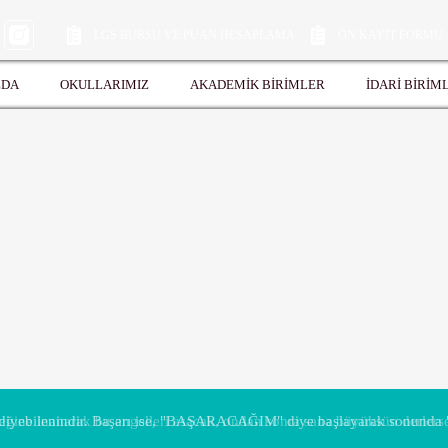
LGS BURSU VE PUAN HESAPLAMA
ÖN KAYIT FORMU
ZDA
OKULLARIMIZ
AKADEMİK BİRİMLER
İDARİ BİRİM
ine inanarak bu engelleri asacak, ondan sonra sana büyüksün derlerse