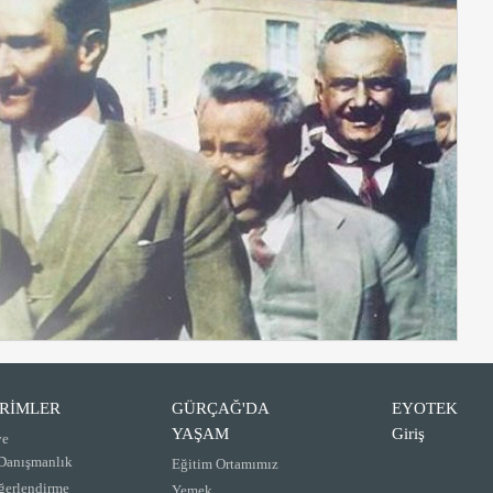
İRİMLER
GÜRÇAĞ'DA
EYOTEK
YAŞAM
Giriş
ve
 Danışmanlık
Eğitim Ortamımız
ğerlendirme
Yemek