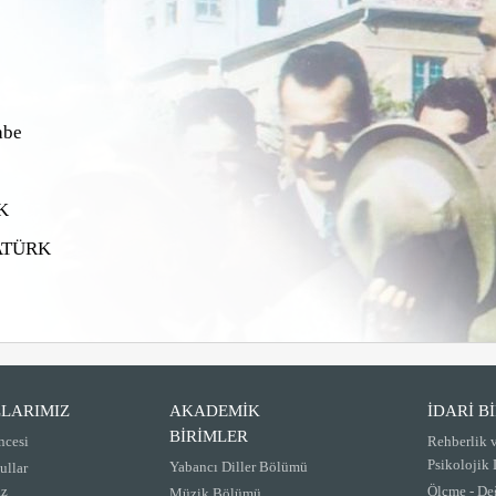
abe
K
ATÜRK
LARIMIZ
AKADEMİK
İDARİ B
BİRİMLER
ncesi
Rehberlik 
Psikolojik
Yabancı Diller Bölümü
ullar
iz
Ölçme - De
Müzik Bölümü