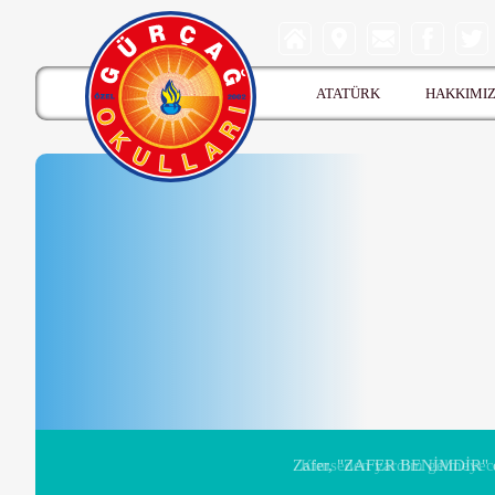
ATATÜRK
HAKKIMI
Kimseden yardim gelmeyeceğ