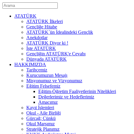
ATATÜRK
ATATÜRK İlkeleri
Gençliğe Hitabe
ATATÜRK´ün İdealindeki Gençlik
Anekdotlar
ATATÜRK Diyor ki !
İşte ATATÜRK
Gençliğin ATATÜRK'e Cevabı
Dünyada ATATÜRK
HAKKIMIZDA
Tarihçemiz
Kurucumuzun Mesajı
Misyonumuz ve Vizyonumuz
Eğitim Felsefemiz
Eğitim-Öğretim Faaliyetlerinin Nitelikleri
Değerlerimiz ve Hedeflerimiz
Amacımız
Kayıt İşlemleri
Okul - Aile Birliği
Gürçağ; Çünkü
Okul Marşımız
Stratejik Planımız