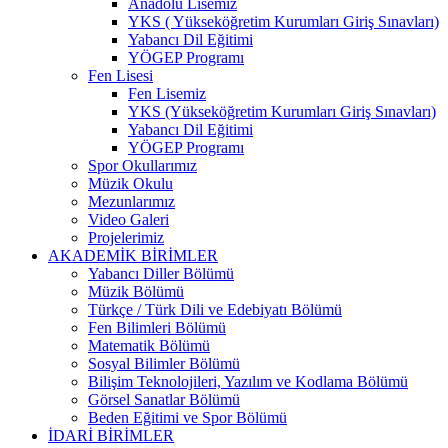
Anadolu Lisemiz
YKS ( Yükseköğretim Kurumları Giriş Sınavları)
Yabancı Dil Eğitimi
YÖGEP Programı
Fen Lisesi
Fen Lisemiz
YKS (Yükseköğretim Kurumları Giriş Sınavları)
Yabancı Dil Eğitimi
YÖGEP Programı
Spor Okullarımız
Müzik Okulu
Mezunlarımız
Video Galeri
Projelerimiz
AKADEMİK BİRİMLER
Yabancı Diller Bölümü
Müzik Bölümü
Türkçe / Türk Dili ve Edebiyatı Bölümü
Fen Bilimleri Bölümü
Matematik Bölümü
Sosyal Bilimler Bölümü
Bilişim Teknolojileri, Yazılım ve Kodlama Bölümü
Görsel Sanatlar Bölümü
Beden Eğitimi ve Spor Bölümü
İDARİ BİRİMLER