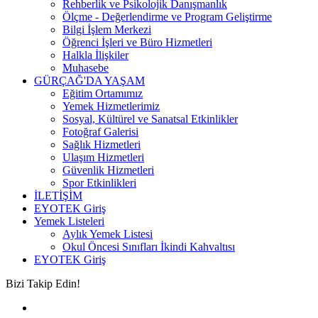
Rehberlik ve Psikolojik Danışmanlık
Ölçme - Değerlendirme ve Program Geliştirme
Bilgi İşlem Merkezi
Öğrenci İşleri ve Büro Hizmetleri
Halkla İlişkiler
Muhasebe
GÜRÇAĞ'DA YAŞAM
Eğitim Ortamımız
Yemek Hizmetlerimiz
Sosyal, Kültürel ve Sanatsal Etkinlikler
Fotoğraf Galerisi
Sağlık Hizmetleri
Ulaşım Hizmetleri
Güvenlik Hizmetleri
Spor Etkinlikleri
İLETİŞİM
EYOTEK Giriş
Yemek Listeleri
Aylık Yemek Listesi
Okul Öncesi Sınıfları İkindi Kahvaltısı
EYOTEK Giriş
Bizi Takip Edin!