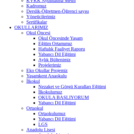
KVKK Aydınlatma Metni
Kadromuz
Derslik-Öğretmen-Öğrenci sayısı
Yöneticilerimiz
Sertifikalar
OKULLARIMIZ
Okul Öncesi
Okul Öncesinde Yaşam
Eğitim Ortamımız
Haftalık Faaliyet Raporu
Yabancı Dil Eğitimi
Aylık Bültenimiz
Projelerimiz
Eko Okullar Projemiz
Yaşamkent Anaokulu
İlkokul
Nezaket ve Görgü Kuralları Eğitimi
İlkokulumuz
OKULA BAŞLIYORUM
Yabancı Dil Eğitimi
Ortaokul
Ortaokulumuz
Yabancı Dil Eğitimi
LGS
Anadolu Lisesi