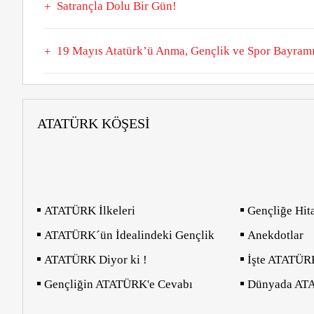
Satrançla Dolu Bir Gün!
19 Mayıs Atatürk’ü Anma, Gençlik ve Spor Bayramı
ATATÜRK KÖŞESI
ATATÜRK İlkeleri
Gençliğe Hit
ATATÜRK´ün İdealindeki Gençlik
Anekdotlar
ATATÜRK Diyor ki !
İşte ATATÜR
Gençliğin ATATÜRK'e Cevabı
Dünyada AT