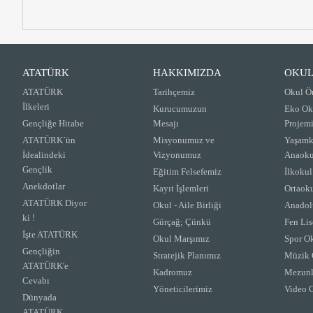
ATATÜRK
HAKKIMIZDA
OKUL
ATATÜRK
Tarihçemiz
Okul Ö
İlkeleri
Kurucumuzun
Eko Ok
Gençliğe Hitabe
Mesajı
Projem
ATATÜRK´ün
Misyonumuz ve
Yaşamk
İdealindeki
Vizyonumuz
Anaoku
Gençlik
Eğitim Felsefemiz
İlkokul
Anekdotlar
Kayıt İşlemleri
Ortaok
ATATÜRK Diyor
Okul - Aile Birliği
Anadolu
ki !
Gürçağ; Çünkü
Fen Lis
İşte ATATÜRK
Okul Marşımız
Spor Ok
Gençliğin
Stratejik Planımız
Müzik 
ATATÜRK'e
Kadromuz
Mezunl
Cevabı
Yöneticilerimiz
Video G
Dünyada
ATATÜRK