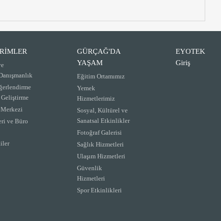
İRİMLER
GÜRÇAĞ'DA
EYOTEK
YAŞAM
Giriş
ve
 Danışmanlık
Eğitim Ortamımız
ğerlendirme
Yemek
 Geliştirme
Hizmetlerimiz
m Merkezi
Sosyal, Kültürel ve
Sanatsal Etkinlikler
eri ve Büro
Fotoğraf Galerisi
iler
Sağlık Hizmetleri
Ulaşım Hizmetleri
Güvenlik
Hizmetleri
Spor Etkinlikleri