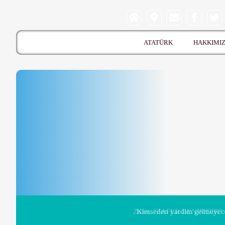
ATATÜRK
HAKKIMI
Kimseden yardim gelmeyeceğ