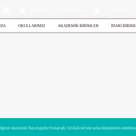
LGS BURSU VE PUAN HESAPLAMA
ÖN KAYIT FORMU
ZDA
OKULLARIMIZ
AKADEMİK BİRİMLER
İDARİ BİRİM
ine inanarak bu engelleri asacak, ondan sonra sana büyüksün derlerse