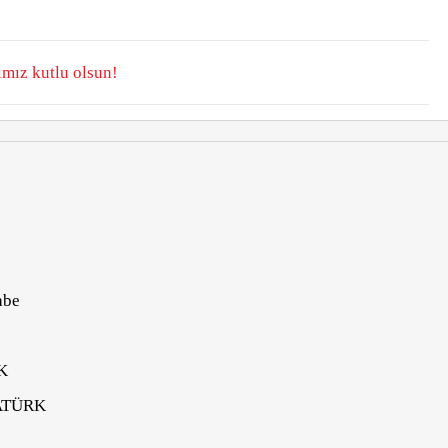
mız kutlu olsun!
abe
K
ATÜRK