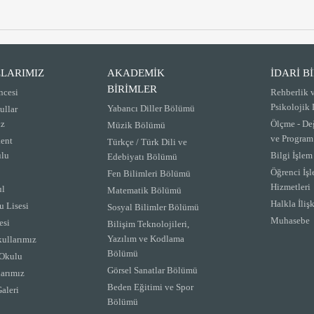
LARIMIZ
AKADEMİK
İDARİ B
BİRİMLER
ncesi
Rehberlik 
Psikolojik
Yabancı Diller Bölümü
ullar
iz
Ölçme - De
Müzik Bölümü
ve Program
ent
Türkçe / Türk Dili ve
lu
Bilgi İşle
Edebiyatı Bölümü
Öğrenci İşl
Fen Bilimleri Bölümü
Hizmetleri
ul
Matematik Bölümü
Halkla İlişk
 Lisesi
Sosyal Bilimler Bölümü
Muhasebe
esi
Bilişim Teknolojileri,
Yazılım ve Kodlama
ullarımız
Bölümü
Okulu
Görsel Sanatlar Bölümü
arımız
Beden Eğitimi ve Spor
aleri
Bölümü