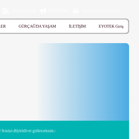
DUYURULAR
HABERLER
İNSAN KAYNAKLARI
LER
GÜRÇAĞ'DA YAŞAM
İLETİŞİM
EYOTEK Giriş
 bunu diyenlere güleceksin.