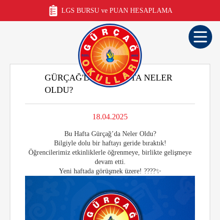
LGS BURSU ve PUAN HESAPLAMA
GÜRÇAĞ'DA BU HAFTA NELER
OLDU?
18.04.2025
Bu Hafta Gürçağ’da Neler Oldu?
Bilgiyle dolu bir haftayı geride bıraktık!
Öğrencilerimiz etkinliklerle öğrenmeye, birlikte gelişmeye
devam etti.
Yeni haftada görüşmek üzere! ????✨