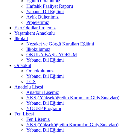
Eğitim Ortamımız
Haftalık Faaliyet Raporu
Yabancı Dil Eğitimi
Aylık Bültenimiz
Projelerimiz
Eko Okullar Projemiz
Yaşamkent Anaokulu
İlkokul
Nezaket ve Görgü Kuralları Eğitimi
İlkokulumuz
OKULA BAŞLIYORUM
Yabancı Dil Eğitimi
Ortaokul
Ortaokulumuz
Yabancı Dil Eğitimi
LGS
Anadolu Lisesi
Anadolu Lisemiz
YKS ( Yükseköğretim Kurumları Giriş Sınavları)
Yabancı Dil Eğitimi
YÖGEP Programı
Fen Lisesi
Fen Lisemiz
YKS (Yükseköğretim Kurumları Giriş Sınavları)
Yabancı Dil Eğitimi