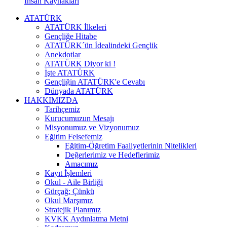
İnsan Kaynakları
ATATÜRK
ATATÜRK İlkeleri
Gençliğe Hitabe
ATATÜRK´ün İdealindeki Gençlik
Anekdotlar
ATATÜRK Diyor ki !
İşte ATATÜRK
Gençliğin ATATÜRK'e Cevabı
Dünyada ATATÜRK
HAKKIMIZDA
Tarihçemiz
Kurucumuzun Mesajı
Misyonumuz ve Vizyonumuz
Eğitim Felsefemiz
Eğitim-Öğretim Faaliyetlerinin Nitelikleri
Değerlerimiz ve Hedeflerimiz
Amacımız
Kayıt İşlemleri
Okul - Aile Birliği
Gürçağ; Çünkü
Okul Marşımız
Stratejik Planımız
KVKK Aydınlatma Metni