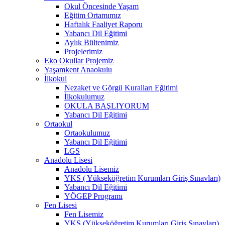
Okul Öncesinde Yaşam
Eğitim Ortamımız
Haftalık Faaliyet Raporu
Yabancı Dil Eğitimi
Aylık Bültenimiz
Projelerimiz
Eko Okullar Projemiz
Yaşamkent Anaokulu
İlkokul
Nezaket ve Görgü Kuralları Eğitimi
İlkokulumuz
OKULA BAŞLIYORUM
Yabancı Dil Eğitimi
Ortaokul
Ortaokulumuz
Yabancı Dil Eğitimi
LGS
Anadolu Lisesi
Anadolu Lisemiz
YKS ( Yükseköğretim Kurumları Giriş Sınavları)
Yabancı Dil Eğitimi
YÖGEP Programı
Fen Lisesi
Fen Lisemiz
YKS (Yükseköğretim Kurumları Giriş Sınavları)