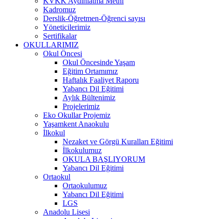
KVKK Aydınlatma Metni
Kadromuz
Derslik-Öğretmen-Öğrenci sayısı
Yöneticilerimiz
Sertifikalar
OKULLARIMIZ
Okul Öncesi
Okul Öncesinde Yaşam
Eğitim Ortamımız
Haftalık Faaliyet Raporu
Yabancı Dil Eğitimi
Aylık Bültenimiz
Projelerimiz
Eko Okullar Projemiz
Yaşamkent Anaokulu
İlkokul
Nezaket ve Görgü Kuralları Eğitimi
İlkokulumuz
OKULA BAŞLIYORUM
Yabancı Dil Eğitimi
Ortaokul
Ortaokulumuz
Yabancı Dil Eğitimi
LGS
Anadolu Lisesi