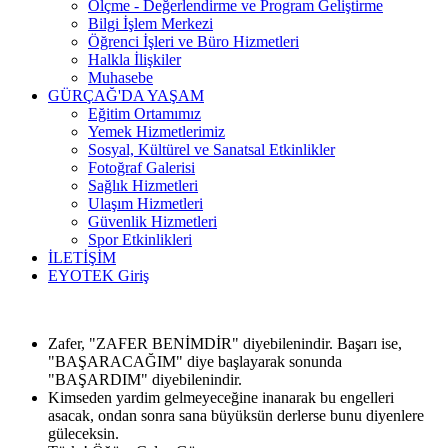
Ölçme - Değerlendirme ve Program Geliştirme
Bilgi İşlem Merkezi
Öğrenci İşleri ve Büro Hizmetleri
Halkla İlişkiler
Muhasebe
GÜRÇAĞ'DA YAŞAM
Eğitim Ortamımız
Yemek Hizmetlerimiz
Sosyal, Kültürel ve Sanatsal Etkinlikler
Fotoğraf Galerisi
Sağlık Hizmetleri
Ulaşım Hizmetleri
Güvenlik Hizmetleri
Spor Etkinlikleri
İLETİŞİM
EYOTEK Giriş
Zafer, "ZAFER BENİMDİR" diyebilenindir. Başarı ise,
"BAŞARACAĞIM" diye başlayarak sonunda
"BAŞARDIM" diyebilenindir.
Kimseden yardim gelmeyeceğine inanarak bu engelleri
asacak, ondan sonra sana büyüksün derlerse bunu diyenlere
güleceksin.