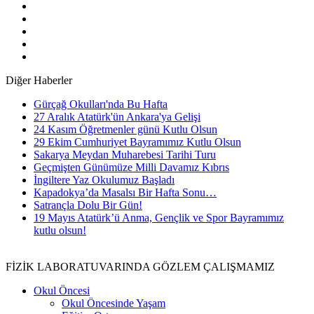
Diğer Haberler
Gürçağ Okulları'nda Bu Hafta
27 Aralık Atatürk'ün Ankara'ya Gelişi
24 Kasım Öğretmenler günü Kutlu Olsun
29 Ekim Cumhuriyet Bayramımız Kutlu Olsun
Sakarya Meydan Muharebesi Tarihi Turu
Geçmişten Günümüze Milli Davamız Kıbrıs
İngiltere Yaz Okulumuz Başladı
Kapadokya’da Masalsı Bir Hafta Sonu…
Satrançla Dolu Bir Gün!
19 Mayıs Atatürk’ü Anma, Gençlik ve Spor Bayramımız
kutlu olsun!
FİZİK LABORATUVARINDA GÖZLEM ÇALIŞMAMIZ
Okul Öncesi
Okul Öncesinde Yaşam