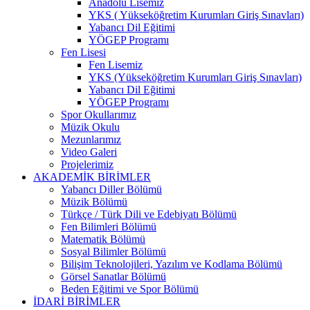
Anadolu Lisemiz
YKS ( Yükseköğretim Kurumları Giriş Sınavları)
Yabancı Dil Eğitimi
YÖGEP Programı
Fen Lisesi
Fen Lisemiz
YKS (Yükseköğretim Kurumları Giriş Sınavları)
Yabancı Dil Eğitimi
YÖGEP Programı
Spor Okullarımız
Müzik Okulu
Mezunlarımız
Video Galeri
Projelerimiz
AKADEMİK BİRİMLER
Yabancı Diller Bölümü
Müzik Bölümü
Türkçe / Türk Dili ve Edebiyatı Bölümü
Fen Bilimleri Bölümü
Matematik Bölümü
Sosyal Bilimler Bölümü
Bilişim Teknolojileri, Yazılım ve Kodlama Bölümü
Görsel Sanatlar Bölümü
Beden Eğitimi ve Spor Bölümü
İDARİ BİRİMLER