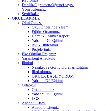
Kadromuz
Derslik-Öğretmen-Öğrenci sayısı
Yöneticilerimiz
Sertifikalar
OKULLARIMIZ
Okul Öncesi
Okul Öncesinde Yaşam
Eğitim Ortamımız
Haftalık Faaliyet Raporu
Yabancı Dil Eğitimi
Aylık Bültenimiz
Projelerimiz
Eko Okullar Projemiz
Yaşamkent Anaokulu
İlkokul
Nezaket ve Görgü Kuralları Eğitimi
İlkokulumuz
OKULA BAŞLIYORUM
Yabancı Dil Eğitimi
Ortaokul
Ortaokulumuz
Yabancı Dil Eğitimi
LGS
Anadolu Lisesi
Anadolu Lisemiz