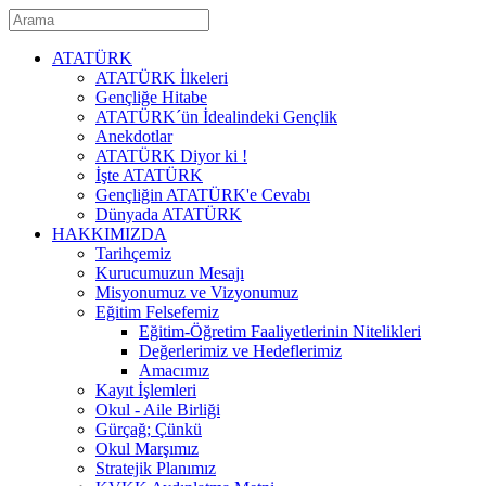
ATATÜRK
ATATÜRK İlkeleri
Gençliğe Hitabe
ATATÜRK´ün İdealindeki Gençlik
Anekdotlar
ATATÜRK Diyor ki !
İşte ATATÜRK
Gençliğin ATATÜRK'e Cevabı
Dünyada ATATÜRK
HAKKIMIZDA
Tarihçemiz
Kurucumuzun Mesajı
Misyonumuz ve Vizyonumuz
Eğitim Felsefemiz
Eğitim-Öğretim Faaliyetlerinin Nitelikleri
Değerlerimiz ve Hedeflerimiz
Amacımız
Kayıt İşlemleri
Okul - Aile Birliği
Gürçağ; Çünkü
Okul Marşımız
Stratejik Planımız