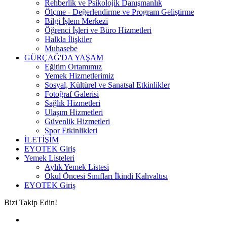
Rehberlik ve Psikolojik Danışmanlık
Ölçme - Değerlendirme ve Program Geliştirme
Bilgi İşlem Merkezi
Öğrenci İşleri ve Büro Hizmetleri
Halkla İlişkiler
Muhasebe
GÜRÇAĞ'DA YAŞAM
Eğitim Ortamımız
Yemek Hizmetlerimiz
Sosyal, Kültürel ve Sanatsal Etkinlikler
Fotoğraf Galerisi
Sağlık Hizmetleri
Ulaşım Hizmetleri
Güvenlik Hizmetleri
Spor Etkinlikleri
İLETİŞİM
EYOTEK Giriş
Yemek Listeleri
Aylık Yemek Listesi
Okul Öncesi Sınıfları İkindi Kahvaltısı
EYOTEK Giriş
Bizi Takip Edin!