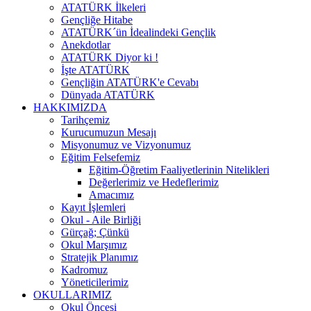
ATATÜRK İlkeleri
Gençliğe Hitabe
ATATÜRK´ün İdealindeki Gençlik
Anekdotlar
ATATÜRK Diyor ki !
İşte ATATÜRK
Gençliğin ATATÜRK'e Cevabı
Dünyada ATATÜRK
HAKKIMIZDA
Tarihçemiz
Kurucumuzun Mesajı
Misyonumuz ve Vizyonumuz
Eğitim Felsefemiz
Eğitim-Öğretim Faaliyetlerinin Nitelikleri
Değerlerimiz ve Hedeflerimiz
Amacımız
Kayıt İşlemleri
Okul - Aile Birliği
Gürçağ; Çünkü
Okul Marşımız
Stratejik Planımız
Kadromuz
Yöneticilerimiz
OKULLARIMIZ
Okul Öncesi