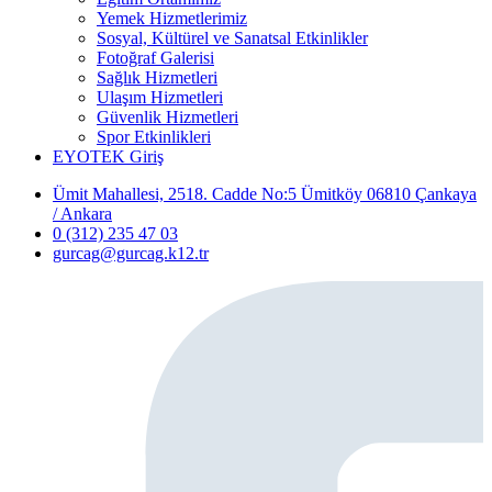
Yemek Hizmetlerimiz
Sosyal, Kültürel ve Sanatsal Etkinlikler
Fotoğraf Galerisi
Sağlık Hizmetleri
Ulaşım Hizmetleri
Güvenlik Hizmetleri
Spor Etkinlikleri
EYOTEK Giriş
Ümit Mahallesi, 2518. Cadde No:5 Ümitköy 06810 Çankaya
/ Ankara
0 (312) 235 47 03
gurcag@gurcag.k12.tr