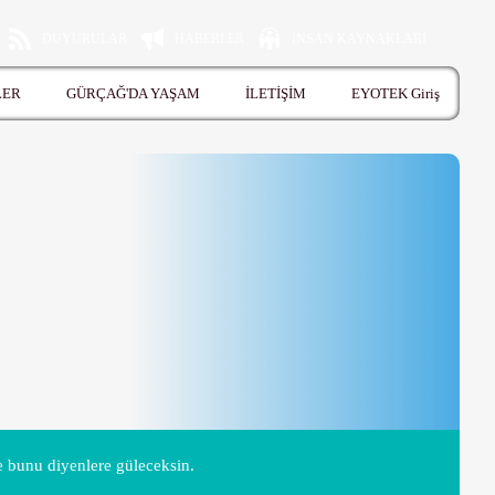
DUYURULAR
HABERLER
İNSAN KAYNAKLARI
LER
GÜRÇAĞ'DA YAŞAM
İLETİŞİM
EYOTEK Giriş
 bunu diyenlere güleceksin.