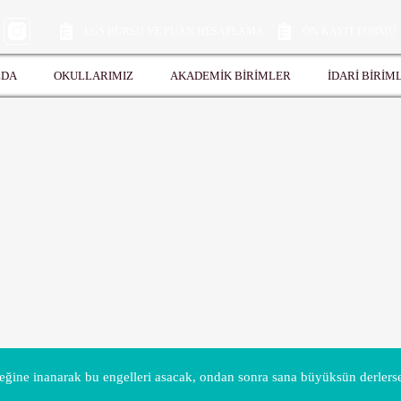
LGS BURSU VE PUAN HESAPLAMA
ÖN KAYIT FORMU
ZDA
OKULLARIMIZ
AKADEMİK BİRİMLER
İDARİ BİRİM
ine inanarak bu engelleri asacak, ondan sonra sana büyüksün derlerse