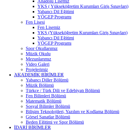
Anadolu Lisemiz
YKS ( Yükseköğretim Kurumları Giriş Sınavları)
Yabancı Dil Eğitimi
YÖGEP Programı
Fen Lisesi
Fen Lisemiz
YKS (Yükseköğretim Kurumları Giriş Sınavları)
Yabancı Dil Eğitimi
YÖGEP Programı
Spor Okullarımız
Müzik Okulu
Mezunlarımız
Video Galeri
Projelerimiz
AKADEMİK BİRİMLER
Yabancı Diller Bölümü
Müzik Bölümü
Türkçe / Türk Dili ve Edebiyatı Bölümü
Fen Bilimleri Bölümü
Matematik Bölümü
Sosyal Bilimler Bölümü
Bilişim Teknolojileri, Yazılım ve Kodlama Bölümü
Görsel Sanatlar Bölümü
Beden Eğitimi ve Spor Bölümü
İDARİ BİRİMLER