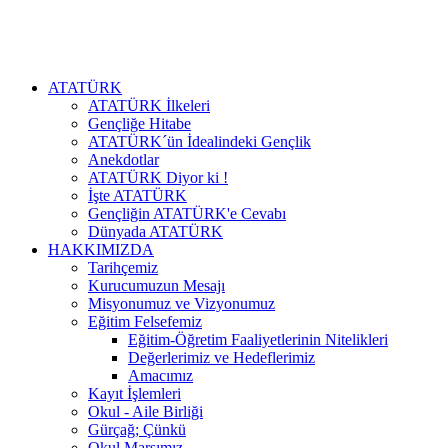
ATATÜRK
ATATÜRK İlkeleri
Gençliğe Hitabe
ATATÜRK´ün İdealindeki Gençlik
Anekdotlar
ATATÜRK Diyor ki !
İşte ATATÜRK
Gençliğin ATATÜRK'e Cevabı
Dünyada ATATÜRK
HAKKIMIZDA
Tarihçemiz
Kurucumuzun Mesajı
Misyonumuz ve Vizyonumuz
Eğitim Felsefemiz
Eğitim-Öğretim Faaliyetlerinin Nitelikleri
Değerlerimiz ve Hedeflerimiz
Amacımız
Kayıt İşlemleri
Okul - Aile Birliği
Gürçağ; Çünkü
Okul Marşımız