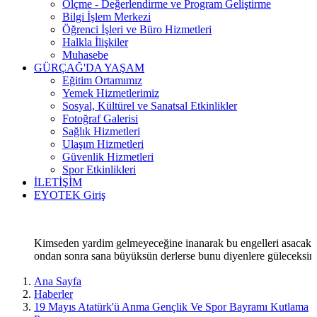
Ölçme - Değerlendirme ve Program Geliştirme
Bilgi İşlem Merkezi
Öğrenci İşleri ve Büro Hizmetleri
Halkla İlişkiler
Muhasebe
GÜRÇAĞ'DA YAŞAM
Eğitim Ortamımız
Yemek Hizmetlerimiz
Sosyal, Kültürel ve Sanatsal Etkinlikler
Fotoğraf Galerisi
Sağlık Hizmetleri
Ulaşım Hizmetleri
Güvenlik Hizmetleri
Spor Etkinlikleri
İLETİŞİM
EYOTEK Giriş
Kimseden yardim gelmeyeceğine inanarak bu engelleri asacak,
ondan sonra sana büyüksün derlerse bunu diyenlere güleceksin
Ana Sayfa
Haberler
19 Mayıs Atatürk'ü Anma Gençlik Ve Spor Bayramı Kutlama