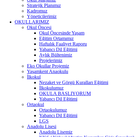
Stratejik Planımız
Kadromuz
Yöneticilerimiz
OKULLARIMIZ
Okul Öncesi
Okul Öncesinde Yaşam
Eğitim Ortamımız
Haftalık Faaliyet Raporu
Yabancı Dil Eğitimi
Aylık Bültenimiz
Projelerimiz
Eko Okullar Projemiz
Yaşamkent Anaokulu
İlkokul
Nezaket ve Görgü Kuralları Eğitimi
İlkokulumuz
OKULA BAŞLIYORUM
Yabancı Dil Eğitimi
Ortaokul
Ortaokulumuz
Yabancı Dil Eğitimi
LGS
Anadolu Lisesi
Anadolu Lisemiz