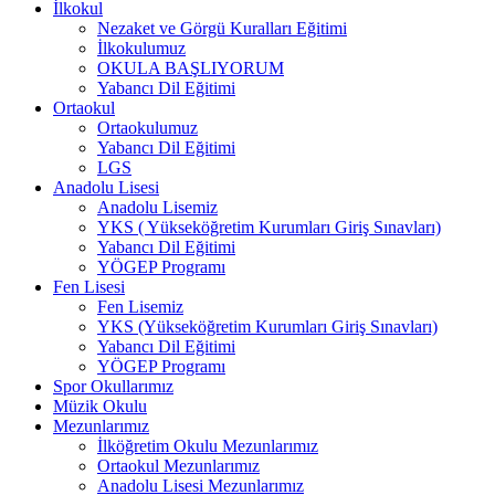
İlkokul
Nezaket ve Görgü Kuralları Eğitimi
İlkokulumuz
OKULA BAŞLIYORUM
Yabancı Dil Eğitimi
Ortaokul
Ortaokulumuz
Yabancı Dil Eğitimi
LGS
Anadolu Lisesi
Anadolu Lisemiz
YKS ( Yükseköğretim Kurumları Giriş Sınavları)
Yabancı Dil Eğitimi
YÖGEP Programı
Fen Lisesi
Fen Lisemiz
YKS (Yükseköğretim Kurumları Giriş Sınavları)
Yabancı Dil Eğitimi
YÖGEP Programı
Spor Okullarımız
Müzik Okulu
Mezunlarımız
İlköğretim Okulu Mezunlarımız
Ortaokul Mezunlarımız
Anadolu Lisesi Mezunlarımız