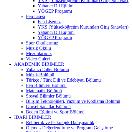
YKS ( Yükseköğretim Kurumları Giriş Sınavları)
Yabancı Dil Eğitimi
YÖGEP Programı
Fen Lisesi
Fen Lisemiz
YKS (Yükseköğretim Kurumları Giriş Sınavları)
Yabancı Dil Eğitimi
YÖGEP Programı
Spor Okullarımız
Müzik Okulu
Mezunlarımız
Video Galeri
AKADEMİK BİRİMLER
Yabancı Diller Bölümü
Müzik Bölümü
Türkçe / Türk Dili ve Edebiyatı Bölümü
Fen Bilimleri Bölümü
Matematik Bölümü
Sosyal Bilimler Bölümü
Bilişim Teknolojileri, Yazılım ve Kodlama Bölümü
Görsel Sanatlar Bölümü
Beden Eğitimi ve Spor Bölümü
İDARİ BİRİMLER
Rehberlik ve Psikolojik Danışmanlık
Ölçme - Değerlendirme ve Program Geliştirme