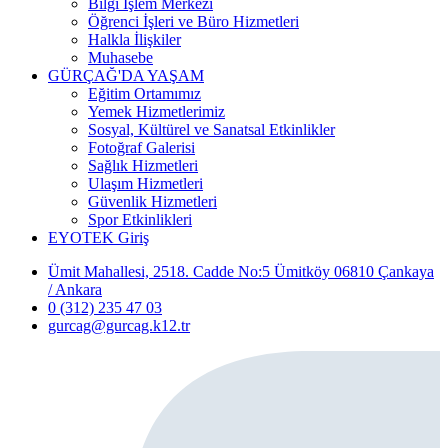
Bilgi İşlem Merkezi
Öğrenci İşleri ve Büro Hizmetleri
Halkla İlişkiler
Muhasebe
GÜRÇAĞ'DA YAŞAM
Eğitim Ortamımız
Yemek Hizmetlerimiz
Sosyal, Kültürel ve Sanatsal Etkinlikler
Fotoğraf Galerisi
Sağlık Hizmetleri
Ulaşım Hizmetleri
Güvenlik Hizmetleri
Spor Etkinlikleri
EYOTEK Giriş
Ümit Mahallesi, 2518. Cadde No:5 Ümitköy 06810 Çankaya
/ Ankara
0 (312) 235 47 03
gurcag@gurcag.k12.tr