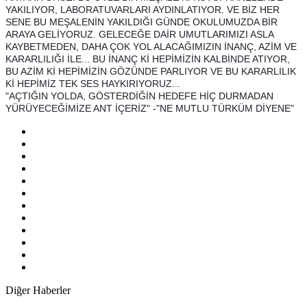
YAKILIYOR, LABORATUVARLARI AYDINLATIYOR. VE BİZ HER
SENE BU MEŞALENİN YAKILDIĞI GÜNDE OKULUMUZDA BİR
ARAYA GELİYORUZ. GELECEĞE DAİR UMUTLARIMIZI ASLA
KAYBETMEDEN, DAHA ÇOK YOL ALACAĞIMIZIN İNANÇ, AZİM VE
KARARLILIĞI İLE... BU İNANÇ Kİ HEPİMİZİN KALBİNDE ATIYOR,
BU AZİM Kİ HEPİMİZİN GÖZÜNDE PARLIYOR VE BU KARARLILIK
Kİ HEPİMİZ TEK SES HAYKIRIYORUZ...
"AÇTIĞIN YOLDA, GÖSTERDİĞİN HEDEFE HİÇ DURMADAN
YÜRÜYECEĞİMİZE ANT İÇERİZ" -"NE MUTLU TÜRKÜM DİYENE"
Diğer Haberler