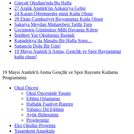
Gürçağ Okulları'nda Bu Hafta
27 Aralık Atatürk'ün Ankara'ya Gelişi
24 Kasım Öğretmenler günü Kutlu Olsun
29 Ekim Cumhuriyet Bayramımız Kutlu Olsun
Sakarya Meydan Muharebesi Tarihi Turu
Geçmişten Günümüze Milli Davamız Kıbrıs
İngiltere Yaz Okulumuz Başladı
Kapadokya’da Masalsı Bir Hafta Sonu…
Satrançla Dolu Bir Gün!
19 Mayıs Atatürk’ü Anma, Gençlik ve Spor Bayramımız
kutlu olsun!
19 Mayıs Atatürk'ü Anma Gençlik ve Spor Bayramı Kutlama
Programımız
Okul Öncesi
Okul Öncesinde Yaşam
Eğitim Ortamımız
Haftalık Faaliyet Raporu
Yabancı Dil Eğitimi
Aylık Bültenimiz
Projelerimiz
Eko Okullar Projemiz
Yaşamkent Anaokulu