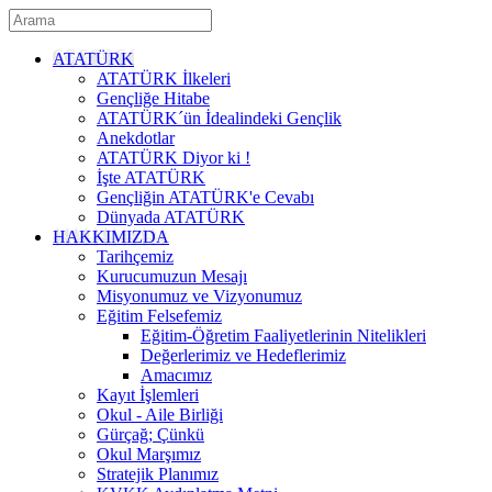
ATATÜRK
ATATÜRK İlkeleri
Gençliğe Hitabe
ATATÜRK´ün İdealindeki Gençlik
Anekdotlar
ATATÜRK Diyor ki !
İşte ATATÜRK
Gençliğin ATATÜRK'e Cevabı
Dünyada ATATÜRK
HAKKIMIZDA
Tarihçemiz
Kurucumuzun Mesajı
Misyonumuz ve Vizyonumuz
Eğitim Felsefemiz
Eğitim-Öğretim Faaliyetlerinin Nitelikleri
Değerlerimiz ve Hedeflerimiz
Amacımız
Kayıt İşlemleri
Okul - Aile Birliği
Gürçağ; Çünkü
Okul Marşımız
Stratejik Planımız