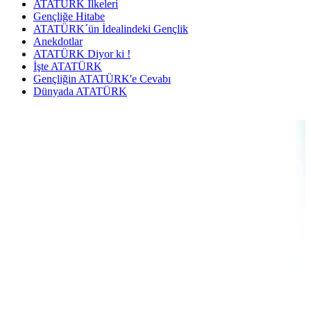
ATATÜRK İlkeleri
Gençliğe Hitabe
ATATÜRK´ün İdealindeki Gençlik
Anekdotlar
ATATÜRK Diyor ki !
İşte ATATÜRK
Gençliğin ATATÜRK'e Cevabı
Dünyada ATATÜRK