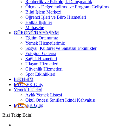
Rehberlik ve Psikolojik Danışmanlık
Ölçme - Değerlendirme ve Program Geliştirme
Bilgi İşlem Merkezi
Öğrenci İşleri ve Büro Hizmetleri
Halkla İlişkiler
Muhasebe
GÜRÇAĞ'DA YAŞAM
Eğitim Ortamımız
Yemek Hizmetlerimiz
Sosyal, Kültürel ve Sanatsal Etkinlikler
Fotoğraf Galerisi
Sağlık Hizmetleri
Ulaşım Hizmetleri
Güvenlik Hizmetleri
Spor Etkinlikleri
İLETİŞİM
EYOTEK Giriş
Yemek Listeleri
Aylık Yemek Listesi
Okul Öncesi Sınıfları İkindi Kahvaltısı
EYOTEK Giriş
Bizi Takip Edin!