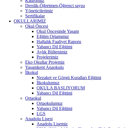
Kadromuz
Derslik-Öğretmen-Öğrenci sayısı
Yöneticilerimiz
Sertifikalar
OKULLARIMIZ
Okul Öncesi
Okul Öncesinde Yaşam
Eğitim Ortamımız
Haftalık Faaliyet Raporu
Yabancı Dil Eğitimi
Aylık Bültenimiz
Projelerimiz
Eko Okullar Projemiz
Yaşamkent Anaokulu
İlkokul
Nezaket ve Görgü Kuralları Eğitimi
İlkokulumuz
OKULA BAŞLIYORUM
Yabancı Dil Eğitimi
Ortaokul
Ortaokulumuz
Yabancı Dil Eğitimi
LGS
Anadolu Lisesi
Anadolu Lisemiz