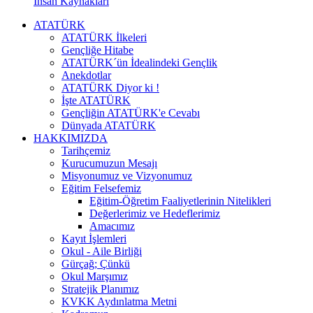
İnsan Kaynakları
ATATÜRK
ATATÜRK İlkeleri
Gençliğe Hitabe
ATATÜRK´ün İdealindeki Gençlik
Anekdotlar
ATATÜRK Diyor ki !
İşte ATATÜRK
Gençliğin ATATÜRK'e Cevabı
Dünyada ATATÜRK
HAKKIMIZDA
Tarihçemiz
Kurucumuzun Mesajı
Misyonumuz ve Vizyonumuz
Eğitim Felsefemiz
Eğitim-Öğretim Faaliyetlerinin Nitelikleri
Değerlerimiz ve Hedeflerimiz
Amacımız
Kayıt İşlemleri
Okul - Aile Birliği
Gürçağ; Çünkü
Okul Marşımız
Stratejik Planımız
KVKK Aydınlatma Metni