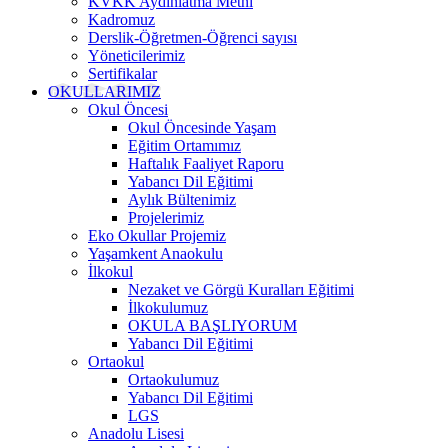
KVKK Aydınlatma Metni
Kadromuz
Derslik-Öğretmen-Öğrenci sayısı
Yöneticilerimiz
Sertifikalar
OKULLARIMIZ
Okul Öncesi
Okul Öncesinde Yaşam
Eğitim Ortamımız
Haftalık Faaliyet Raporu
Yabancı Dil Eğitimi
Aylık Bültenimiz
Projelerimiz
Eko Okullar Projemiz
Yaşamkent Anaokulu
İlkokul
Nezaket ve Görgü Kuralları Eğitimi
İlkokulumuz
OKULA BAŞLIYORUM
Yabancı Dil Eğitimi
Ortaokul
Ortaokulumuz
Yabancı Dil Eğitimi
LGS
Anadolu Lisesi