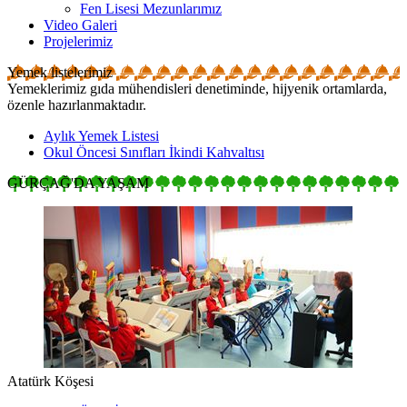
Fen Lisesi Mezunlarımız
Video Galeri
Projelerimiz
Yemek listelerimiz
Yemeklerimiz gıda mühendisleri denetiminde, hijyenik ortamlarda,
özenle hazırlanmaktadır.
Aylık Yemek Listesi
Okul Öncesi Sınıfları İkindi Kahvaltısı
GÜRÇAĞ'DA
YAŞAM
Sosyal, kültürel ve sanatsal etkinlikler...
Atatürk Köşesi