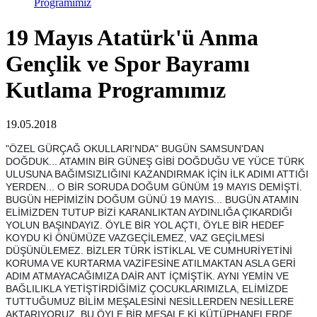
Programımız
19 Mayıs Atatürk'ü Anma
Gençlik ve Spor Bayramı
Kutlama Programımız
19.05.2018
"ÖZEL GÜRÇAĞ OKULLARI'NDA" BUGÜN SAMSUN'DAN
DOĞDUK... ATAMIN BİR GÜNEŞ GİBİ DOĞDUĞU VE YÜCE TÜRK
ULUSUNA BAĞIMSIZLIĞINI KAZANDIRMAK İÇİN İLK ADIMI ATTIĞI
YERDEN... O BİR SORUDA DOĞUM GÜNÜM 19 MAYIS DEMİŞTİ.
BUGÜN HEPİMİZİN DOĞUM GÜNÜ 19 MAYIS... BUGÜN ATAMIN
ELİMİZDEN TUTUP BİZİ KARANLIKTAN AYDINLIĞA ÇIKARDIĞI
YOLUN BAŞINDAYIZ. ÖYLE BİR YOL AÇTI, ÖYLE BİR HEDEF
KOYDU Kİ ÖNÜMÜZE VAZGEÇİLEMEZ, VAZ GEÇİLMESİ
DÜŞÜNÜLEMEZ. BİZLER TÜRK İSTİKLAL VE CUMHURİYETİNİ
KORUMA VE KURTARMA V
AZİFESİNE ATILMAKTAN ASLA GERİ
ADIM ATMAYACAĞIMIZA DAİR ANT İÇMİŞTİK. AYNI YEMİN VE
BAĞLILIKLA YETİŞTİRDİĞİMİZ ÇOCUKLARIMIZLA, ELİMİZDE
TUTTUĞUMUZ BİLİM MEŞALESİNİ NESİLLERDEN NESİLLERE
AKTARIYORUZ. BU ÖYLE BİR MEŞALE Kİ KÜTÜPHANELERDE