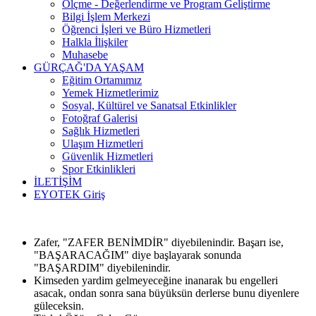
Ölçme - Değerlendirme ve Program Geliştirme
Bilgi İşlem Merkezi
Öğrenci İşleri ve Büro Hizmetleri
Halkla İlişkiler
Muhasebe
GÜRÇAĞ'DA YAŞAM
Eğitim Ortamımız
Yemek Hizmetlerimiz
Sosyal, Kültürel ve Sanatsal Etkinlikler
Fotoğraf Galerisi
Sağlık Hizmetleri
Ulaşım Hizmetleri
Güvenlik Hizmetleri
Spor Etkinlikleri
İLETİŞİM
EYOTEK Giriş
Zafer, "ZAFER BENİMDİR" diyebilenindir. Başarı ise,
"BAŞARACAĞIM" diye başlayarak sonunda
"BAŞARDIM" diyebilenindir.
Kimseden yardim gelmeyeceğine inanarak bu engelleri
asacak, ondan sonra sana büyüksün derlerse bunu diyenlere
güleceksin.