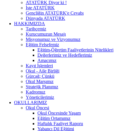
ATATÜRK Diyor ki !
İşte ATATÜRK
Gençliğin ATATÜRK'e Cevabı
Dünyada ATATÜRK
HAKKIMIZDA
Tarihçemiz
Kurucumuzun Mesajı
Misyonumuz ve Vizyonumuz
Eğitim Felsefemiz
Eğitim-Öğretim Faaliyetlerinin Nitelikleri
Değerlerimiz ve Hedeflerimiz
Amacımız
Kayıt İşlemleri
Okul - Aile Birliği
Gürçağ; Çünkü
Okul Marşımız
Stratejik Planımız
Kadromuz
Yöneticilerimiz
OKULLARIMIZ
Okul Öncesi
Okul Öncesinde Yaşam
Eğitim Ortamımız
Haftalık Faaliyet Raporu
Yabancı Dil Eğitimi