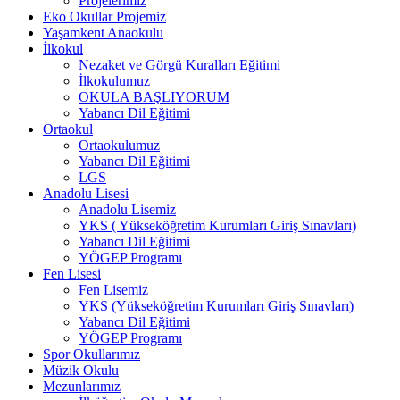
Projelerimiz
Eko Okullar Projemiz
Yaşamkent Anaokulu
İlkokul
Nezaket ve Görgü Kuralları Eğitimi
İlkokulumuz
OKULA BAŞLIYORUM
Yabancı Dil Eğitimi
Ortaokul
Ortaokulumuz
Yabancı Dil Eğitimi
LGS
Anadolu Lisesi
Anadolu Lisemiz
YKS ( Yükseköğretim Kurumları Giriş Sınavları)
Yabancı Dil Eğitimi
YÖGEP Programı
Fen Lisesi
Fen Lisemiz
YKS (Yükseköğretim Kurumları Giriş Sınavları)
Yabancı Dil Eğitimi
YÖGEP Programı
Spor Okullarımız
Müzik Okulu
Mezunlarımız