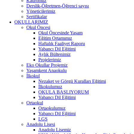
Kadromuz
Derslik-Öğretmen-Öğrenci sayısı
Yöneticilerimiz
Sertifikalar
OKULLARIMIZ
Okul Öncesi
Okul Öncesinde Yaşam
Eğitim Ortamımız
Haftalık Faaliyet Raporu
Yabancı Dil Eğitimi
Aylık Bültenimiz
Projelerimiz
Eko Okullar Projemiz
Yaşamkent Anaokulu
İlkokul
Nezaket ve Görgü Kuralları Eğitimi
İlkokulumuz
OKULA BAŞLIYORUM
Yabancı Dil Eğitimi
Ortaokul
Ortaokulumuz
Yabancı Dil Eğitimi
LGS
Anadolu Lisesi
Anadolu Lisemiz