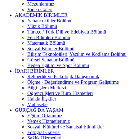
Mezunlarımız
Video Galeri
AKADEMİK BİRİMLER
Yabancı Diller Bölümü
Müzik Bölümü
Türkçe / Türk Dili ve Edebiyatı Bölümü
Fen Bilimleri Bölümü
Matematik Bölümü
Sosyal Bilimler Bölümü
Bilişim Teknolojileri, Yazılım ve Kodlama Bölümü
Görsel Sanatlar Bölümü
Beden Eğitimi ve Spor Bölümü
İDARİ BİRİMLER
Rehberlik ve Psikolojik Danışmanlık
Ölçme - Değerlendirme ve Program Geliştirme
Bilgi İşlem Merkezi
Öğrenci İşleri ve Büro Hizmetleri
Halkla İlişkiler
Muhasebe
GÜRÇAĞ'DA YAŞAM
Eğitim Ortamımız
Yemek Hizmetlerimiz
Sosyal, Kültürel ve Sanatsal Etkinlikler
Fotoğraf Galerisi
Sağlık Hizmetleri