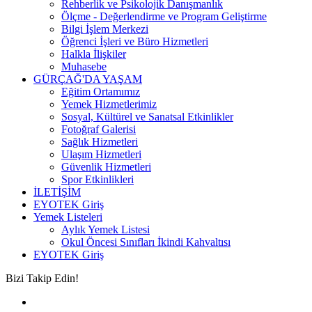
Rehberlik ve Psikolojik Danışmanlık
Ölçme - Değerlendirme ve Program Geliştirme
Bilgi İşlem Merkezi
Öğrenci İşleri ve Büro Hizmetleri
Halkla İlişkiler
Muhasebe
GÜRÇAĞ'DA YAŞAM
Eğitim Ortamımız
Yemek Hizmetlerimiz
Sosyal, Kültürel ve Sanatsal Etkinlikler
Fotoğraf Galerisi
Sağlık Hizmetleri
Ulaşım Hizmetleri
Güvenlik Hizmetleri
Spor Etkinlikleri
İLETİŞİM
EYOTEK Giriş
Yemek Listeleri
Aylık Yemek Listesi
Okul Öncesi Sınıfları İkindi Kahvaltısı
EYOTEK Giriş
Bizi Takip Edin!