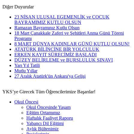
Diğer Duyurular
23 NİSAN ULUSAL EGEMENLİK ve ÇOCUK
BAYRAMIMIZ KUTLU OLSUN
Ramazan Bayramınız Kutlu Olsun
18 Mart Çanakkale Zaferi ve Şehitleri Anma Günü Töreni
Programı
8 MART DÜNYA KADINLAR GÜNÜ KUTLU OLSUN!
ATATÜRK BİLİNCİNE BİR YOLCULUK
ERKEN KAYIT SÜRECİMİZ BAŞLADI
DÜZEY BELİRLEME ve BURSLULUK SINAVI
Yarı Yıl Tatili
Mutlu Yıllar
27 Aralık Atatürk'ün Ankara'ya Gelişi
YKS’ye Girecek Tüm Öğrencilerimize Başarılar!
Okul Öncesi
Okul Öncesinde Yaşam
Eğitim Ortamımız
Haftalık Faaliyet Raporu
Yabancı Dil Eğitimi
Aylık Bültenimiz