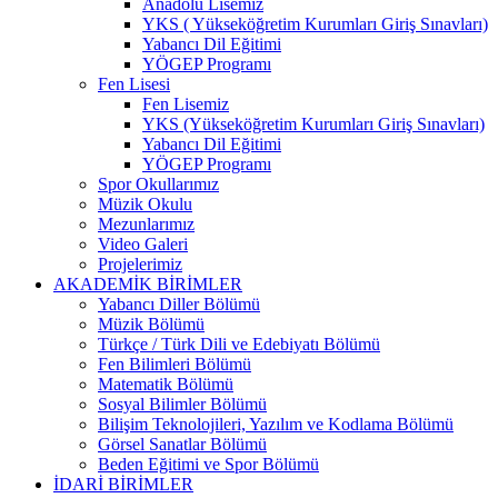
Anadolu Lisemiz
YKS ( Yükseköğretim Kurumları Giriş Sınavları)
Yabancı Dil Eğitimi
YÖGEP Programı
Fen Lisesi
Fen Lisemiz
YKS (Yükseköğretim Kurumları Giriş Sınavları)
Yabancı Dil Eğitimi
YÖGEP Programı
Spor Okullarımız
Müzik Okulu
Mezunlarımız
Video Galeri
Projelerimiz
AKADEMİK BİRİMLER
Yabancı Diller Bölümü
Müzik Bölümü
Türkçe / Türk Dili ve Edebiyatı Bölümü
Fen Bilimleri Bölümü
Matematik Bölümü
Sosyal Bilimler Bölümü
Bilişim Teknolojileri, Yazılım ve Kodlama Bölümü
Görsel Sanatlar Bölümü
Beden Eğitimi ve Spor Bölümü
İDARİ BİRİMLER