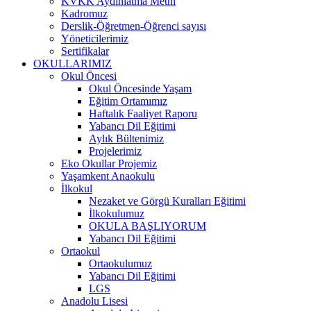
KVKK Aydınlatma Metni
Kadromuz
Derslik-Öğretmen-Öğrenci sayısı
Yöneticilerimiz
Sertifikalar
OKULLARIMIZ
Okul Öncesi
Okul Öncesinde Yaşam
Eğitim Ortamımız
Haftalık Faaliyet Raporu
Yabancı Dil Eğitimi
Aylık Bültenimiz
Projelerimiz
Eko Okullar Projemiz
Yaşamkent Anaokulu
İlkokul
Nezaket ve Görgü Kuralları Eğitimi
İlkokulumuz
OKULA BAŞLIYORUM
Yabancı Dil Eğitimi
Ortaokul
Ortaokulumuz
Yabancı Dil Eğitimi
LGS
Anadolu Lisesi