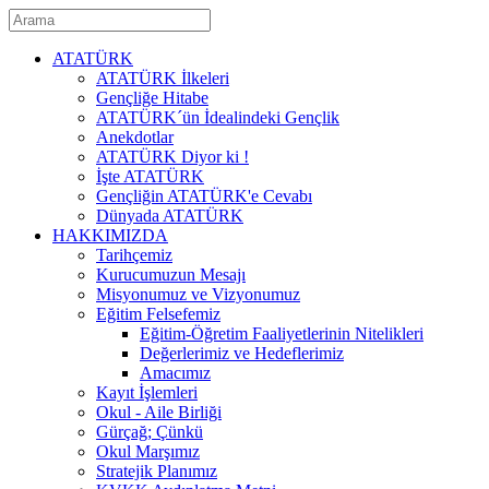
ATATÜRK
ATATÜRK İlkeleri
Gençliğe Hitabe
ATATÜRK´ün İdealindeki Gençlik
Anekdotlar
ATATÜRK Diyor ki !
İşte ATATÜRK
Gençliğin ATATÜRK'e Cevabı
Dünyada ATATÜRK
HAKKIMIZDA
Tarihçemiz
Kurucumuzun Mesajı
Misyonumuz ve Vizyonumuz
Eğitim Felsefemiz
Eğitim-Öğretim Faaliyetlerinin Nitelikleri
Değerlerimiz ve Hedeflerimiz
Amacımız
Kayıt İşlemleri
Okul - Aile Birliği
Gürçağ; Çünkü
Okul Marşımız
Stratejik Planımız