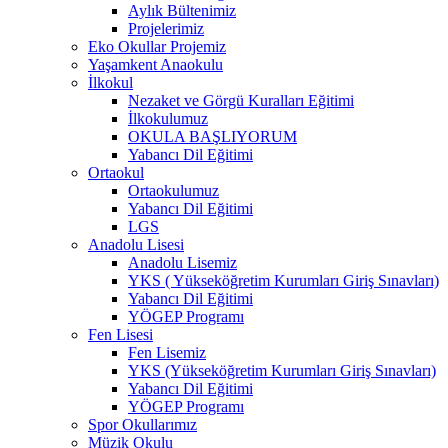
Aylık Bültenimiz
Projelerimiz
Eko Okullar Projemiz
Yaşamkent Anaokulu
İlkokul
Nezaket ve Görgü Kuralları Eğitimi
İlkokulumuz
OKULA BAŞLIYORUM
Yabancı Dil Eğitimi
Ortaokul
Ortaokulumuz
Yabancı Dil Eğitimi
LGS
Anadolu Lisesi
Anadolu Lisemiz
YKS ( Yükseköğretim Kurumları Giriş Sınavları)
Yabancı Dil Eğitimi
YÖGEP Programı
Fen Lisesi
Fen Lisemiz
YKS (Yükseköğretim Kurumları Giriş Sınavları)
Yabancı Dil Eğitimi
YÖGEP Programı
Spor Okullarımız
Müzik Okulu