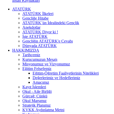
İnsan Kaynakları
ATATÜRK
ATATÜRK İlkeleri
Gençliğe Hitabe
ATATÜRK´ün İdealindeki Gençlik
Anekdotlar
ATATÜRK Diyor ki !
İşte ATATÜRK
Gençliğin ATATÜRK'e Cevabı
Dünyada ATATÜRK
HAKKIMIZDA
Tarihçemiz
Kurucumuzun Mesajı
Misyonumuz ve Vizyonumuz
Eğitim Felsefemiz
Eğitim-Öğretim Faaliyetlerinin Nitelikleri
Değerlerimiz ve Hedeflerimiz
Amacımız
Kayıt İşlemleri
Okul - Aile Birliği
Gürçağ; Çünkü
Okul Marşımız
Stratejik Planımız
KVKK Aydınlatma Metni