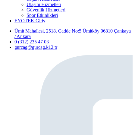
Ulaşım Hizmetleri
Güvenlik Hizmetleri
Spor Etkinlikleri
EYOTEK Giriş
Ümit Mahallesi, 2518. Cadde No:5 Ümitköy 06810 Çankaya
/ Ankara
0 (312) 235 47 03
gurcag@gurcag.k12.tr