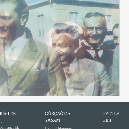
İRİMLER
GÜRÇAĞ'DA
EYOTEK
YAŞAM
Giriş
ve
 Danışmanlık
Eğitim Ortamımız