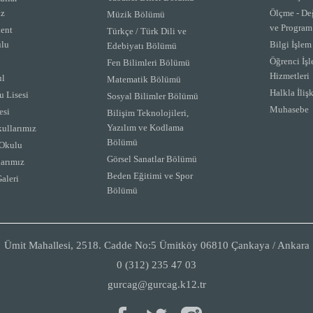
iz
Ölçme - De
Müzik Bölümü
ve Program
ent
Türkçe / Türk Dili ve
lu
Bilgi İşle
Edebiyatı Bölümü
Öğrenci İşl
Fen Bilimleri Bölümü
Hizmetleri
ul
Matematik Bölümü
Halkla İlişk
 Lisesi
Sosyal Bilimler Bölümü
Muhasebe
esi
Bilişim Teknolojileri,
Yazılım ve Kodlama
ullarımız
Bölümü
Okulu
Görsel Sanatlar Bölümü
arımız
Beden Eğitimi ve Spor
aleri
Bölümü
Ümit Mahallesi, 2518. Cadde No:5 Ümitköy 06810 Çankaya / Ankara
0 (312) 235 47 03
gurcag@gurcag.k12.tr