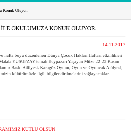
za Konuk Oluyor.
 ILE OKULUMUZA KONUK OLUYOR.
14.11.2017
 hafta boyu düzenlenen Dünya Çocuk Hakları Haftası etkinlikleri
uk Malala YUSUFZAY temalı Beypazarı Yaşayan Müze 22-23 Kasım
Ihlamur Baskı Atölyesi, Karagöz Oyunu, Oyun ve Oyuncak Atölyesi,
imizin kültürümüzle ilgili bilgilendirilmelerini sağlayacaklar.
YRAMIMIZ KUTLU OLSUN