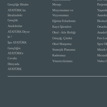
Gençliğe Hitabe
Mesajı
Projem
ATATÜRK´ün
Misyonumuz ve
Yaşamk
İdealindeki
Vizyonumuz
Anaoku
Gençlik
Eğitim Felsefemiz
İlkokul
Anekdotlar
Kayıt İşlemleri
Ortaok
ATATÜRK Diyor
Okul - Aile Birliği
Anadolu
ki !
Gürçağ; Çünkü
Fen Lis
İşte ATATÜRK
Okul Marşımız
Spor Ok
Gençliğin
Stratejik Planımız
Müzik 
ATATÜRK'e
Kadromuz
Mezunl
Cevabı
Yöneticilerimiz
Video G
Dünyada
ATATÜRK