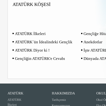
ATATÜRK KÖŞESI
ATATÜRK İlkeleri
Gençliğe Hit
ATATÜRK´ün İdealindeki Gençlik
Anekdotlar
ATATÜRK Diyor ki !
İşte ATATÜR
Gençliğin ATATÜRK'e Cevabı
Dünyada AT
ATATÜRK
HAKKIMIZDA
OKUL
ATATÜRK
Tarihçemiz
Okul Ö
İlkeleri
Kurucumuzun
Eko Ok