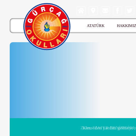
ATATÜRK
HAKKIMI
Kimseden yardim gelmeyeceğ