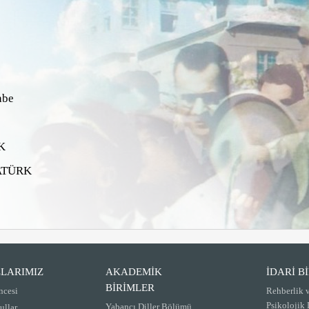
abe
K
ATÜRK
LARIMIZ
AKADEMİK
İDARİ B
BİRİMLER
ncesi
Rehberlik 
Psikolojik
Yabancı Diller Bölümü
ullar