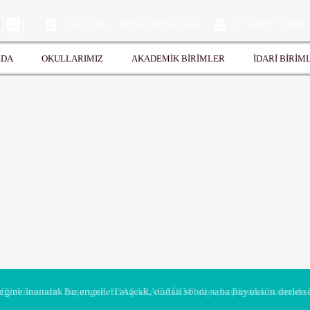
LGS BURSU VE PUAN HESAPLAMA
ÖN KAYIT FORMU
ZDA
OKULLARIMIZ
AKADEMİK BİRİMLER
İDARİ BİRİM
ine inanarak bu engelleri asacak, ondan sonra sana büyüksün derlerse