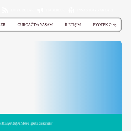
DUYURULAR
HABERLER
İNSAN KAYNAKLARI
LER
GÜRÇAĞ'DA YAŞAM
İLETİŞİM
EYOTEK Giriş
 bunu diyenlere güleceksin.