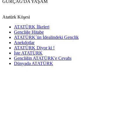
GÜRÇAĞ'DA
YAŞAM
Sosyal, kültürel ve sanatsal etkinlikler...
Atatürk Köşesi
ATATÜRK İlkeleri
Gençliğe Hitabe
ATATÜRK´ün İdealindeki Gençlik
Anekdotlar
ATATÜRK Diyor ki !
İşte ATATÜRK
Gençliğin ATATÜRK'e Cevabı
Dünyada ATATÜRK