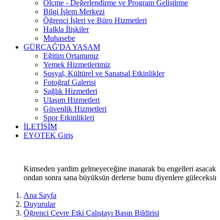
Ölçme - Değerlendirme ve Program Geliştirme
Bilgi İşlem Merkezi
Öğrenci İşleri ve Büro Hizmetleri
Halkla İlişkiler
Muhasebe
GÜRÇAĞ'DA YAŞAM
Eğitim Ortamımız
Yemek Hizmetlerimiz
Sosyal, Kültürel ve Sanatsal Etkinlikler
Fotoğraf Galerisi
Sağlık Hizmetleri
Ulaşım Hizmetleri
Güvenlik Hizmetleri
Spor Etkinlikleri
İLETİŞİM
EYOTEK Giriş
Kimseden yardim gelmeyeceğine inanarak bu engelleri asacak,
ondan sonra sana büyüksün derlerse bunu diyenlere güleceksin
Ana Sayfa
Duyurular
Öğrenci Çevre Etki Çalıştayı Basın Bildirisi