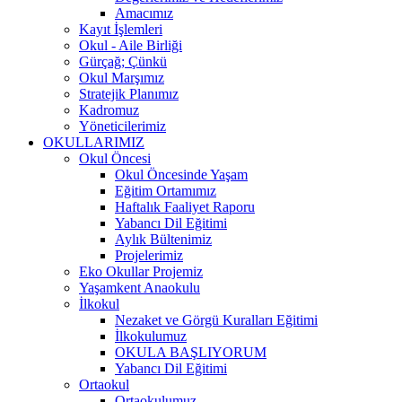
Amacımız
Kayıt İşlemleri
Okul - Aile Birliği
Gürçağ; Çünkü
Okul Marşımız
Stratejik Planımız
Kadromuz
Yöneticilerimiz
OKULLARIMIZ
Okul Öncesi
Okul Öncesinde Yaşam
Eğitim Ortamımız
Haftalık Faaliyet Raporu
Yabancı Dil Eğitimi
Aylık Bültenimiz
Projelerimiz
Eko Okullar Projemiz
Yaşamkent Anaokulu
İlkokul
Nezaket ve Görgü Kuralları Eğitimi
İlkokulumuz
OKULA BAŞLIYORUM
Yabancı Dil Eğitimi
Ortaokul
Ortaokulumuz