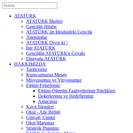
ATATÜRK
ATATÜRK İlkeleri
Gençliğe Hitabe
ATATÜRK´ün İdealindeki Gençlik
Anekdotlar
ATATÜRK Diyor ki !
İşte ATATÜRK
Gençliğin ATATÜRK'e Cevabı
Dünyada ATATÜRK
HAKKIMIZDA
Tarihçemiz
Kurucumuzun Mesajı
Misyonumuz ve Vizyonumuz
Eğitim Felsefemiz
Eğitim-Öğretim Faaliyetlerinin Nitelikleri
Değerlerimiz ve Hedeflerimiz
Amacımız
Kayıt İşlemleri
Okul - Aile Birliği
Gürçağ; Çünkü
Okul Marşımız
Stratejik Planımız