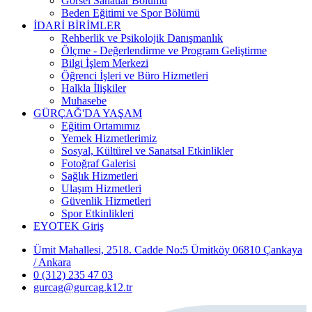
Görsel Sanatlar Bölümü
Beden Eğitimi ve Spor Bölümü
İDARİ BİRİMLER
Rehberlik ve Psikolojik Danışmanlık
Ölçme - Değerlendirme ve Program Geliştirme
Bilgi İşlem Merkezi
Öğrenci İşleri ve Büro Hizmetleri
Halkla İlişkiler
Muhasebe
GÜRÇAĞ'DA YAŞAM
Eğitim Ortamımız
Yemek Hizmetlerimiz
Sosyal, Kültürel ve Sanatsal Etkinlikler
Fotoğraf Galerisi
Sağlık Hizmetleri
Ulaşım Hizmetleri
Güvenlik Hizmetleri
Spor Etkinlikleri
EYOTEK Giriş
Ümit Mahallesi, 2518. Cadde No:5 Ümitköy 06810 Çankaya
/ Ankara
0 (312) 235 47 03
gurcag@gurcag.k12.tr