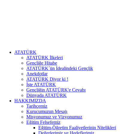
ATATÜRK
ATATÜRK İlkeleri
Gençliğe Hitabe
ATATÜRK´ün İdealindeki Gençlik
Anekdotlar
ATATÜRK Diyor ki !
İşte ATATÜRK
Gençliğin ATATÜRK'e Cevabı
Dünyada ATATÜRK
HAKKIMIZDA
Tarihçemiz
Kurucumuzun Mesajı
Misyonumuz ve Vizyonumuz
Eğitim Felsefemiz
Eğitim-Öğretim Faaliyetlerinin Nitelikleri
Değerlerimiz ve Hedeflerimiz