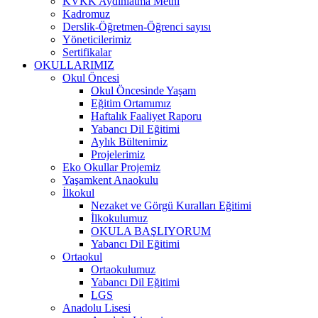
KVKK Aydınlatma Metni
Kadromuz
Derslik-Öğretmen-Öğrenci sayısı
Yöneticilerimiz
Sertifikalar
OKULLARIMIZ
Okul Öncesi
Okul Öncesinde Yaşam
Eğitim Ortamımız
Haftalık Faaliyet Raporu
Yabancı Dil Eğitimi
Aylık Bültenimiz
Projelerimiz
Eko Okullar Projemiz
Yaşamkent Anaokulu
İlkokul
Nezaket ve Görgü Kuralları Eğitimi
İlkokulumuz
OKULA BAŞLIYORUM
Yabancı Dil Eğitimi
Ortaokul
Ortaokulumuz
Yabancı Dil Eğitimi
LGS
Anadolu Lisesi