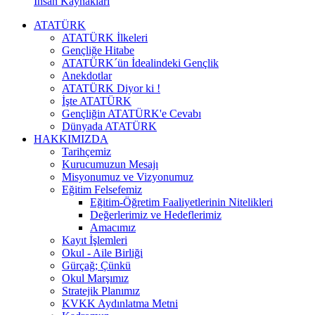
İnsan Kaynakları
ATATÜRK
ATATÜRK İlkeleri
Gençliğe Hitabe
ATATÜRK´ün İdealindeki Gençlik
Anekdotlar
ATATÜRK Diyor ki !
İşte ATATÜRK
Gençliğin ATATÜRK'e Cevabı
Dünyada ATATÜRK
HAKKIMIZDA
Tarihçemiz
Kurucumuzun Mesajı
Misyonumuz ve Vizyonumuz
Eğitim Felsefemiz
Eğitim-Öğretim Faaliyetlerinin Nitelikleri
Değerlerimiz ve Hedeflerimiz
Amacımız
Kayıt İşlemleri
Okul - Aile Birliği
Gürçağ; Çünkü
Okul Marşımız
Stratejik Planımız
KVKK Aydınlatma Metni