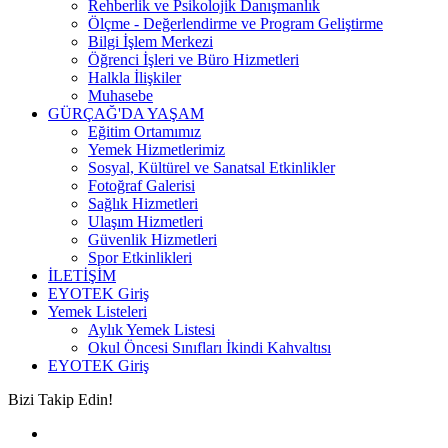
Rehberlik ve Psikolojik Danışmanlık
Ölçme - Değerlendirme ve Program Geliştirme
Bilgi İşlem Merkezi
Öğrenci İşleri ve Büro Hizmetleri
Halkla İlişkiler
Muhasebe
GÜRÇAĞ'DA YAŞAM
Eğitim Ortamımız
Yemek Hizmetlerimiz
Sosyal, Kültürel ve Sanatsal Etkinlikler
Fotoğraf Galerisi
Sağlık Hizmetleri
Ulaşım Hizmetleri
Güvenlik Hizmetleri
Spor Etkinlikleri
İLETİŞİM
EYOTEK Giriş
Yemek Listeleri
Aylık Yemek Listesi
Okul Öncesi Sınıfları İkindi Kahvaltısı
EYOTEK Giriş
Bizi Takip Edin!