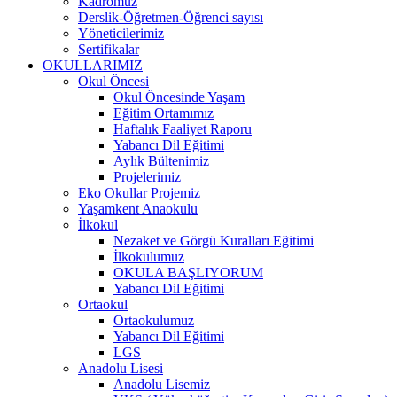
Kadromuz
Derslik-Öğretmen-Öğrenci sayısı
Yöneticilerimiz
Sertifikalar
OKULLARIMIZ
Okul Öncesi
Okul Öncesinde Yaşam
Eğitim Ortamımız
Haftalık Faaliyet Raporu
Yabancı Dil Eğitimi
Aylık Bültenimiz
Projelerimiz
Eko Okullar Projemiz
Yaşamkent Anaokulu
İlkokul
Nezaket ve Görgü Kuralları Eğitimi
İlkokulumuz
OKULA BAŞLIYORUM
Yabancı Dil Eğitimi
Ortaokul
Ortaokulumuz
Yabancı Dil Eğitimi
LGS
Anadolu Lisesi
Anadolu Lisemiz