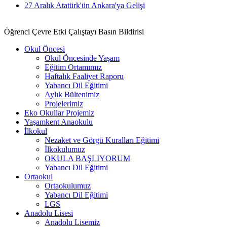
27 Aralık Atatürk'ün Ankara'ya Gelişi
Öğrenci Çevre Etki Çalıştayı Basın Bildirisi
Okul Öncesi
Okul Öncesinde Yaşam
Eğitim Ortamımız
Haftalık Faaliyet Raporu
Yabancı Dil Eğitimi
Aylık Bültenimiz
Projelerimiz
Eko Okullar Projemiz
Yaşamkent Anaokulu
İlkokul
Nezaket ve Görgü Kuralları Eğitimi
İlkokulumuz
OKULA BAŞLIYORUM
Yabancı Dil Eğitimi
Ortaokul
Ortaokulumuz
Yabancı Dil Eğitimi
LGS
Anadolu Lisesi
Anadolu Lisemiz