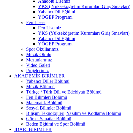
Anadolu Lisemiz
YKS ( Yükseköğretim Kurumları Giriş Sınavları)
Yabancı Dil Eğitimi
YÖGEP Programı
Fen Lisesi
Fen Lisemiz
YKS (Yükseköğretim Kurumları Giriş Sınavları)
Yabancı Dil Eğitimi
YÖGEP Programı
Spor Okullarımız
Müzik Okulu
Mezunlarımız
Video Galeri
Projelerimiz
AKADEMİK BİRİMLER
Yabancı Diller Bölümü
Müzik Bölümü
Türkçe / Türk Dili ve Edebiyatı Bölümü
Fen Bilimleri Bölümü
Matematik Bölümü
Sosyal Bilimler Bölümü
Bilişim Teknolojileri, Yazılım ve Kodlama Bölümü
Görsel Sanatlar Bölümü
Beden Eğitimi ve Spor Bölümü
İDARİ BİRİMLER