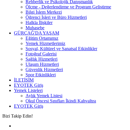
Rehberlik ve Psikolojik Danışmanlık
Ölçme - Değerlendirme ve Program Geliştirme
Bilgi İşlem Merkezi
Öğrenci İşleri ve Büro Hizmetleri
Halkla İlişkiler
Muhasebe
GÜRÇAĞ'DA YAŞAM
Eğitim Ortamımız
Yemek Hizmetlerimiz
Sosyal, Kültürel ve Sanatsal Etkinlikler
Fotoğraf Galerisi
Sağlık Hizmetleri
Ulaşım Hizmetleri
Güvenlik Hizmetleri
Spor Etkinlikleri
İLETİŞİM
EYOTEK Giriş
Yemek Listeleri
Aylık Yemek Listesi
Okul Öncesi Sınıfları İkindi Kahvaltısı
EYOTEK Giriş
Bizi Takip Edin!