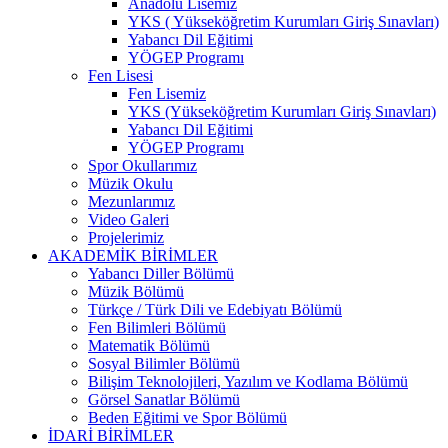
Anadolu Lisemiz
YKS ( Yükseköğretim Kurumları Giriş Sınavları)
Yabancı Dil Eğitimi
YÖGEP Programı
Fen Lisesi
Fen Lisemiz
YKS (Yükseköğretim Kurumları Giriş Sınavları)
Yabancı Dil Eğitimi
YÖGEP Programı
Spor Okullarımız
Müzik Okulu
Mezunlarımız
Video Galeri
Projelerimiz
AKADEMİK BİRİMLER
Yabancı Diller Bölümü
Müzik Bölümü
Türkçe / Türk Dili ve Edebiyatı Bölümü
Fen Bilimleri Bölümü
Matematik Bölümü
Sosyal Bilimler Bölümü
Bilişim Teknolojileri, Yazılım ve Kodlama Bölümü
Görsel Sanatlar Bölümü
Beden Eğitimi ve Spor Bölümü
İDARİ BİRİMLER