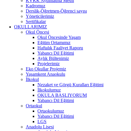
KVKK Aydınlatma Metni
Kadromuz
Derslik-Öğretmen-Öğrenci sayısı
Yöneticilerimiz
Sertifikalar
OKULLARIMIZ
Okul Öncesi
Okul Öncesinde Yaşam
Eğitim Ortamımız
Haftalık Faaliyet Raporu
Yabancı Dil Eğitimi
Aylık Bültenimiz
Projelerimiz
Eko Okullar Projemiz
Yaşamkent Anaokulu
İlkokul
Nezaket ve Görgü Kuralları Eğitimi
İlkokulumuz
OKULA BAŞLIYORUM
Yabancı Dil Eğitimi
Ortaokul
Ortaokulumuz
Yabancı Dil Eğitimi
LGS
Anadolu Lisesi