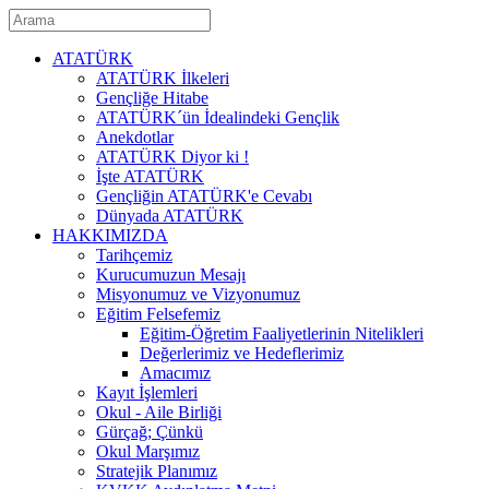
ATATÜRK
ATATÜRK İlkeleri
Gençliğe Hitabe
ATATÜRK´ün İdealindeki Gençlik
Anekdotlar
ATATÜRK Diyor ki !
İşte ATATÜRK
Gençliğin ATATÜRK'e Cevabı
Dünyada ATATÜRK
HAKKIMIZDA
Tarihçemiz
Kurucumuzun Mesajı
Misyonumuz ve Vizyonumuz
Eğitim Felsefemiz
Eğitim-Öğretim Faaliyetlerinin Nitelikleri
Değerlerimiz ve Hedeflerimiz
Amacımız
Kayıt İşlemleri
Okul - Aile Birliği
Gürçağ; Çünkü
Okul Marşımız
Stratejik Planımız