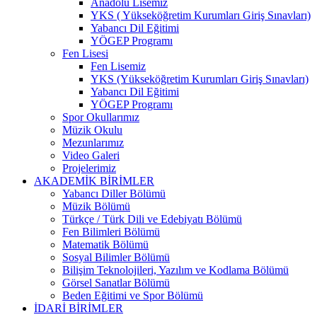
Anadolu Lisemiz
YKS ( Yükseköğretim Kurumları Giriş Sınavları)
Yabancı Dil Eğitimi
YÖGEP Programı
Fen Lisesi
Fen Lisemiz
YKS (Yükseköğretim Kurumları Giriş Sınavları)
Yabancı Dil Eğitimi
YÖGEP Programı
Spor Okullarımız
Müzik Okulu
Mezunlarımız
Video Galeri
Projelerimiz
AKADEMİK BİRİMLER
Yabancı Diller Bölümü
Müzik Bölümü
Türkçe / Türk Dili ve Edebiyatı Bölümü
Fen Bilimleri Bölümü
Matematik Bölümü
Sosyal Bilimler Bölümü
Bilişim Teknolojileri, Yazılım ve Kodlama Bölümü
Görsel Sanatlar Bölümü
Beden Eğitimi ve Spor Bölümü
İDARİ BİRİMLER