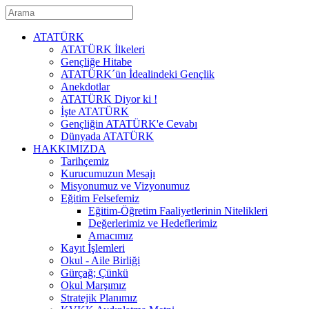
ATATÜRK
ATATÜRK İlkeleri
Gençliğe Hitabe
ATATÜRK´ün İdealindeki Gençlik
Anekdotlar
ATATÜRK Diyor ki !
İşte ATATÜRK
Gençliğin ATATÜRK'e Cevabı
Dünyada ATATÜRK
HAKKIMIZDA
Tarihçemiz
Kurucumuzun Mesajı
Misyonumuz ve Vizyonumuz
Eğitim Felsefemiz
Eğitim-Öğretim Faaliyetlerinin Nitelikleri
Değerlerimiz ve Hedeflerimiz
Amacımız
Kayıt İşlemleri
Okul - Aile Birliği
Gürçağ; Çünkü
Okul Marşımız
Stratejik Planımız