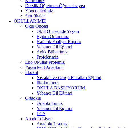
Kadromuz
Derslik-Öğretmen-Öğrenci sayısı
Yöneticilerimiz
Sertifikalar
OKULLARIMIZ
Okul Öncesi
Okul Öncesinde Yaşam
Eğitim Ortamımız
Haftalık Faaliyet Raporu
Yabancı Dil Eğitimi
Aylık Bültenimiz
Projelerimiz
Eko Okullar Projemiz
Yaşamkent Anaokulu
İlkokul
Nezaket ve Görgü Kuralları Eğitimi
İlkokulumuz
OKULA BAŞLIYORUM
Yabancı Dil Eğitimi
Ortaokul
Ortaokulumuz
Yabancı Dil Eğitimi
LGS
Anadolu Lisesi
Anadolu Lisemiz