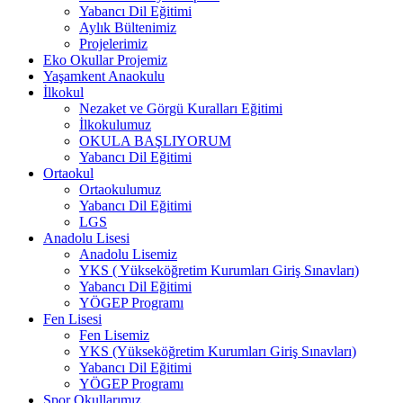
Yabancı Dil Eğitimi
Aylık Bültenimiz
Projelerimiz
Eko Okullar Projemiz
Yaşamkent Anaokulu
İlkokul
Nezaket ve Görgü Kuralları Eğitimi
İlkokulumuz
OKULA BAŞLIYORUM
Yabancı Dil Eğitimi
Ortaokul
Ortaokulumuz
Yabancı Dil Eğitimi
LGS
Anadolu Lisesi
Anadolu Lisemiz
YKS ( Yükseköğretim Kurumları Giriş Sınavları)
Yabancı Dil Eğitimi
YÖGEP Programı
Fen Lisesi
Fen Lisemiz
YKS (Yükseköğretim Kurumları Giriş Sınavları)
Yabancı Dil Eğitimi
YÖGEP Programı
Spor Okullarımız