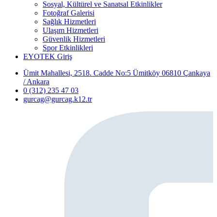
Sosyal, Kültürel ve Sanatsal Etkinlikler
Fotoğraf Galerisi
Sağlık Hizmetleri
Ulaşım Hizmetleri
Güvenlik Hizmetleri
Spor Etkinlikleri
EYOTEK Giriş
Ümit Mahallesi, 2518. Cadde No:5 Ümitköy 06810 Çankaya
/ Ankara
0 (312) 235 47 03
gurcag@gurcag.k12.tr