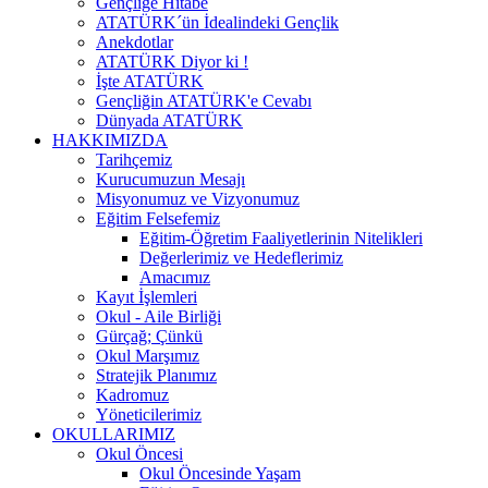
Gençliğe Hitabe
ATATÜRK´ün İdealindeki Gençlik
Anekdotlar
ATATÜRK Diyor ki !
İşte ATATÜRK
Gençliğin ATATÜRK'e Cevabı
Dünyada ATATÜRK
HAKKIMIZDA
Tarihçemiz
Kurucumuzun Mesajı
Misyonumuz ve Vizyonumuz
Eğitim Felsefemiz
Eğitim-Öğretim Faaliyetlerinin Nitelikleri
Değerlerimiz ve Hedeflerimiz
Amacımız
Kayıt İşlemleri
Okul - Aile Birliği
Gürçağ; Çünkü
Okul Marşımız
Stratejik Planımız
Kadromuz
Yöneticilerimiz
OKULLARIMIZ
Okul Öncesi
Okul Öncesinde Yaşam