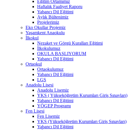
Eğitim Ortamımız
Haftalık Faaliyet Raporu
Yabancı Dil Eğitimi
Aylık Bültenimiz
Projelerimiz
Eko Okullar Projemiz
Yaşamkent Anaokulu
İlkokul
Nezaket ve Görgü Kuralları Eğitimi
İlkokulumuz
OKULA BAŞLIYORUM
Yabancı Dil Eğitimi
Ortaokul
Ortaokulumuz
Yabancı Dil Eğitimi
LGS
Anadolu Lisesi
Anadolu Lisemiz
YKS ( Yükseköğretim Kurumları Giriş Sınavları)
Yabancı Dil Eğitimi
YÖGEP Programı
Fen Lisesi
Fen Lisemiz
YKS (Yükseköğretim Kurumları Giriş Sınavları)
Yabancı Dil Eğitimi