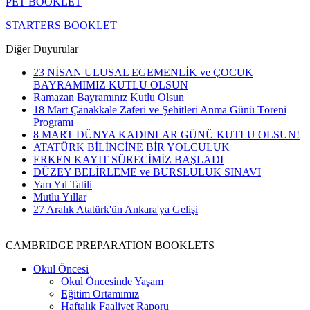
PET BOOKLET
STARTERS BOOKLET
Diğer Duyurular
23 NİSAN ULUSAL EGEMENLİK ve ÇOCUK
BAYRAMIMIZ KUTLU OLSUN
Ramazan Bayramınız Kutlu Olsun
18 Mart Çanakkale Zaferi ve Şehitleri Anma Günü Töreni
Programı
8 MART DÜNYA KADINLAR GÜNÜ KUTLU OLSUN!
ATATÜRK BİLİNCİNE BİR YOLCULUK
ERKEN KAYIT SÜRECİMİZ BAŞLADI
DÜZEY BELİRLEME ve BURSLULUK SINAVI
Yarı Yıl Tatili
Mutlu Yıllar
27 Aralık Atatürk'ün Ankara'ya Gelişi
CAMBRIDGE PREPARATION BOOKLETS
Okul Öncesi
Okul Öncesinde Yaşam
Eğitim Ortamımız
Haftalık Faaliyet Raporu