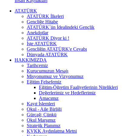
İnsan Kaynakları
ATATÜRK
ATATÜRK İlkeleri
Gençliğe Hitabe
ATATÜRK´ün İdealindeki Gençlik
Anekdotlar
ATATÜRK Diyor ki !
İşte ATATÜRK
Gençliğin ATATÜRK'e Cevabı
Dünyada ATATÜRK
HAKKIMIZDA
Tarihçemiz
Kurucumuzun Mesajı
Misyonumuz ve Vizyonumuz
Eğitim Felsefemiz
Eğitim-Öğretim Faaliyetlerinin Nitelikleri
Değerlerimiz ve Hedeflerimiz
Amacımız
Kayıt İşlemleri
Okul - Aile Birliği
Gürçağ; Çünkü
Okul Marşımız
Stratejik Planımız
KVKK Aydınlatma Metni