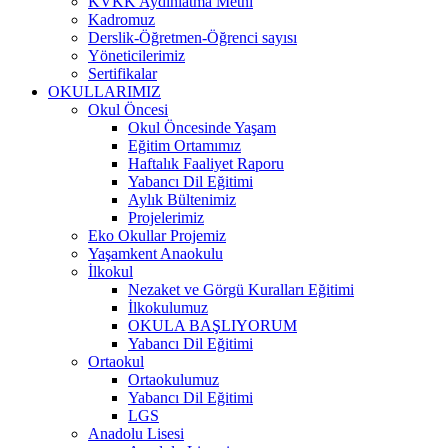
KVKK Aydınlatma Metni
Kadromuz
Derslik-Öğretmen-Öğrenci sayısı
Yöneticilerimiz
Sertifikalar
OKULLARIMIZ
Okul Öncesi
Okul Öncesinde Yaşam
Eğitim Ortamımız
Haftalık Faaliyet Raporu
Yabancı Dil Eğitimi
Aylık Bültenimiz
Projelerimiz
Eko Okullar Projemiz
Yaşamkent Anaokulu
İlkokul
Nezaket ve Görgü Kuralları Eğitimi
İlkokulumuz
OKULA BAŞLIYORUM
Yabancı Dil Eğitimi
Ortaokul
Ortaokulumuz
Yabancı Dil Eğitimi
LGS
Anadolu Lisesi