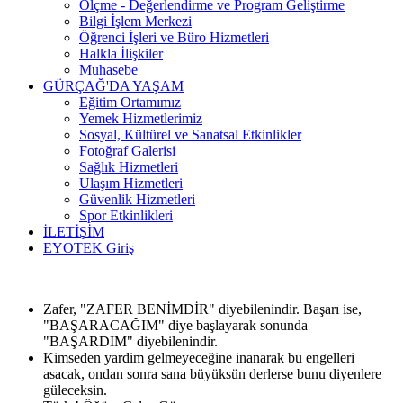
Ölçme - Değerlendirme ve Program Geliştirme
Bilgi İşlem Merkezi
Öğrenci İşleri ve Büro Hizmetleri
Halkla İlişkiler
Muhasebe
GÜRÇAĞ'DA YAŞAM
Eğitim Ortamımız
Yemek Hizmetlerimiz
Sosyal, Kültürel ve Sanatsal Etkinlikler
Fotoğraf Galerisi
Sağlık Hizmetleri
Ulaşım Hizmetleri
Güvenlik Hizmetleri
Spor Etkinlikleri
İLETİŞİM
EYOTEK Giriş
Zafer, "ZAFER BENİMDİR" diyebilenindir. Başarı ise,
"BAŞARACAĞIM" diye başlayarak sonunda
"BAŞARDIM" diyebilenindir.
Kimseden yardim gelmeyeceğine inanarak bu engelleri
asacak, ondan sonra sana büyüksün derlerse bunu diyenlere
güleceksin.