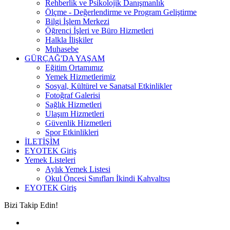
Rehberlik ve Psikolojik Danışmanlık
Ölçme - Değerlendirme ve Program Geliştirme
Bilgi İşlem Merkezi
Öğrenci İşleri ve Büro Hizmetleri
Halkla İlişkiler
Muhasebe
GÜRÇAĞ'DA YAŞAM
Eğitim Ortamımız
Yemek Hizmetlerimiz
Sosyal, Kültürel ve Sanatsal Etkinlikler
Fotoğraf Galerisi
Sağlık Hizmetleri
Ulaşım Hizmetleri
Güvenlik Hizmetleri
Spor Etkinlikleri
İLETİŞİM
EYOTEK Giriş
Yemek Listeleri
Aylık Yemek Listesi
Okul Öncesi Sınıfları İkindi Kahvaltısı
EYOTEK Giriş
Bizi Takip Edin!