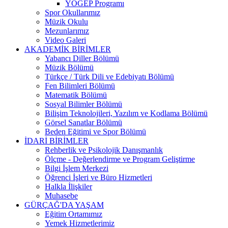
YÖGEP Programı
Spor Okullarımız
Müzik Okulu
Mezunlarımız
Video Galeri
AKADEMİK BİRİMLER
Yabancı Diller Bölümü
Müzik Bölümü
Türkçe / Türk Dili ve Edebiyatı Bölümü
Fen Bilimleri Bölümü
Matematik Bölümü
Sosyal Bilimler Bölümü
Bilişim Teknolojileri, Yazılım ve Kodlama Bölümü
Görsel Sanatlar Bölümü
Beden Eğitimi ve Spor Bölümü
İDARİ BİRİMLER
Rehberlik ve Psikolojik Danışmanlık
Ölçme - Değerlendirme ve Program Geliştirme
Bilgi İşlem Merkezi
Öğrenci İşleri ve Büro Hizmetleri
Halkla İlişkiler
Muhasebe
GÜRÇAĞ'DA YAŞAM
Eğitim Ortamımız
Yemek Hizmetlerimiz